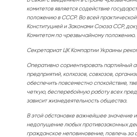
комитетов является содействие государс
положению в СССР. Во всей практической
Конституцией и Законами Союза ССР, до
Комитетом по чрезвычайному положению.
Секретариат ЦК Компартии Украины реко
Оперативно сориентировать партийный ак
предприятий, колхозов, совхозов, органи
обеспечить повсеместно спокойствие, тв
четкую, бесперебойную работу всех предп
зависит жизнедеятельность общества.
В этой обстановке важнейшее значение и
недопущение любых противозаконных дейс
гражданское неповиновение, повлечь за 