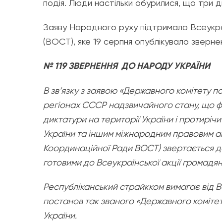
подія. Люди настільки обурилися, що три дн
Заяву Народного руху підтримало Всеукраї
(ВОСТ), яке 19 серпня опублікувало зверне
№ 119 ЗВЕРНЕННЯ ДО НАРОДУ УКРАЇНИ
В зв’язку з заявою «Державного комітету 
регіонах СССР надзвичайного стану, що ф
диктатури на території України і протиріч
України та іншим міжнародним правовим а
Координаційної Ради ВОСТ) звертається д
готовими до Всеукраїнської акції громадян
Республіканський страйкком вимагає від В
постанов так званого «Державного комітет
України.