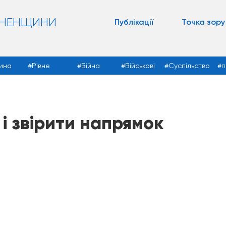
ВНЕНЩИНИ
Публікації
Точка зору
ина
Рівне
Війна
Військові
Суспільство
п
і звірити напрямок