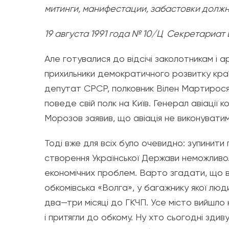
митинги, манифестации, забастовки долж
19 августа 1991 года № 10/Ц Секретариат
Але готувалися до відсічі заколотникам і а
прихильники демократичного розвитку країн
депутат СРСР, полковник Вілен Мартиросян 
поведе свій полк на Київ. Генерал авіації к
Морозов заявив, що авіація не виконувати
Тоді вже для всіх було очевидно: зупинити
створення Української Держави неможливо.
економічних проблем. Варто згадати, що ві
обкомівська «Волга», у багажнику якої лю
два—три місяці до ГКЧП. Усе місто вийшло
і притягли до обкому. Ну хто сьогодні зди