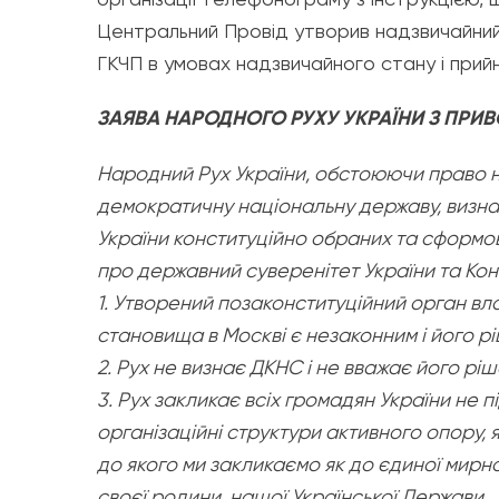
Центральний Провід утворив надзвичайний 
ГКЧП в умовах надзвичайного стану і прийн
ЗАЯВА НАРОДНОГО РУХУ УКРАЇНИ З ПРИ
Народний Рух України, обстоюючи право 
демократичну національну державу, визнаю
України конституційно обраних та сформо
про державний суверенітет України та Кон
1. Утворений позаконституційний орган вл
становища в Москві є незаконним і його рі
2. Рух не визнає ДКНС і не вважає його рі
3. Рух закликає всіх громадян України не п
організаційні структури активного опору, 
до якого ми закликаємо як до єдиної мирної
своєї родини, нашої Української Держави.