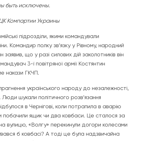
ны быть исключены.
 ЦК Компартии Украины
рмійські підрозділи, якими командували
и. Командир полку зв’язку у Рівному, народний
заявив, що у разі силових дій заколотників він
омандувач 3-ї повітряної армії Костянтин
ме накази ГКЧП.
 прагнення українського народу до незалежності,
 Люди шукали політичного розв’язання
дбулося в Чернігові, коли потрапила в аварію
ди побачили ящик чи два ковбаси. Це сталося за
 на вулицю, «Волгу» перекинули догори колесами
вувався б ковбасі? А тоді це була надзвичайна