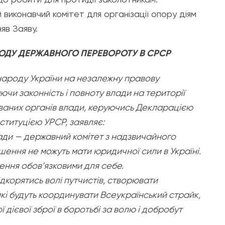
виконавчий комітет для організації опору діям
яв Заяву.
ВОДУ ДЕРЖАВНОГО ПЕРЕВОРОТУ В СРСР
народу України на незалежну правову
чи законність і повноту влади на території
ваних органів влади, керуючись Декларацією
ституцією УРСР, заявляє:
ади — державний комітет з надзвичайного
шення не можуть мати юридичної сили в Україні.
шення обов’язковими для себе.
ідкорятись волі путчистів, створювати
які будуть координувати Всеукраїнський страйк,
 дієвої зброї в боротьбі за волю і добробут