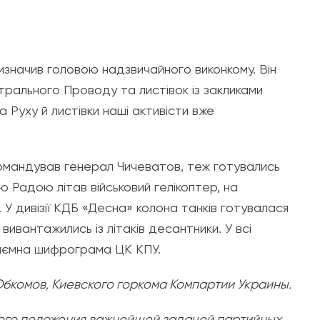
значив головою надзвичайного виконкому. Він
трального Проводу та листівок із закликами
а Руху й листівки наші активісти вже
м командував генерал Чичеватов, теж готувались
 Радою літав військовий гелікоптер, на
 дивізії КДБ «Десна» колона танків готувалася
вивантажились із літаків десантники. У всі
таємна шифрограма ЦК КПУ.
комов, Киевского горкома Компартии Украины.
ного положения важнейшей задачей партийных