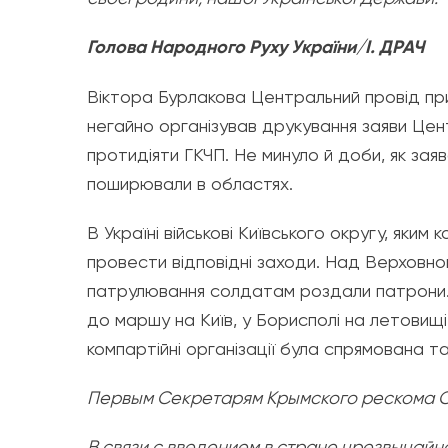
Голова Народного Руху України/І. ДРАЧ
Віктора Бурлакова Центральний провід при
негайно організував друкування заяви Цен
протидіяти ГКЧП. Не минуло й доби, як заяв
поширювали в областях.
В Україні військові Київського округу, яки
провести відповідні заходи. Над Верховною
патрулювання солдатам роздали патрони. У
до маршу на Київ, у Борисполі на летовищі 
компартійні організації була спрямована 
Первым Секретарям Крымского рескома Об
В связи с введением в стране чрезвычай