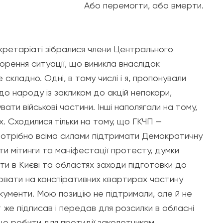
Або перемогти, або вмерти.
Секретаріаті зібралися члени Центрального
орення ситуації, що виникла внаслідок
складно. Одні, в тому числі і я, пропонували
до народу із закликом до акцій непокори,
ати військові частини. Інші наполягали на тому,
. Сходилися тільки на тому, що ГКЧП —
 потрібно всіма силами підтримати Демократичну
ти мітинги та маніфестації протесту, думки
ти в Києві та областях заходи підготовки до
вати на конспіративних квартирах частину
окументи. Мою позицію не підтримали, але й не
т же підписав і передав для розсилки в обласні
що робити для протидії заколотникам.