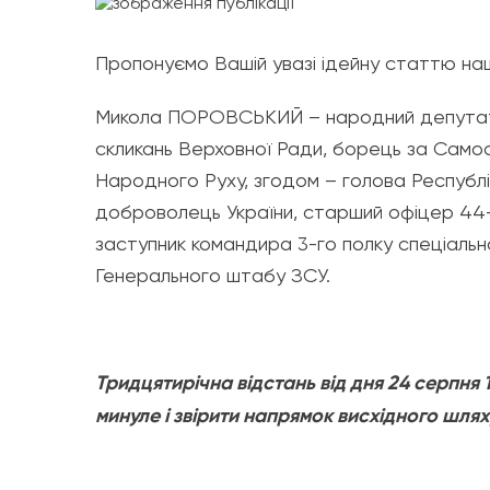
Пропонуємо Вашій увазі ідейну статтю на
Микола ПОРОВСЬКИЙ – народний депутат У
скликань Верховної Ради, борець за Самості
Народного Руху, згодом – голова Республіка
доброволець України, старший офіцер 44-ї
заступник командира 3-го полку спеціальн
Генерального штабу ЗСУ.
Тридцятирічна відстань від дня 24 серпня 
минуле і звірити напрямок висхідного шляху