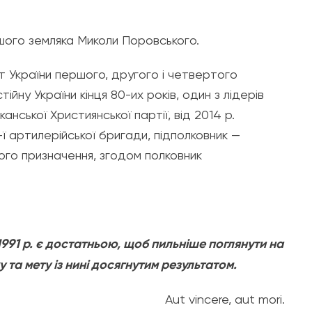
шого земляка Миколи Поровського.
країни першого, другого і четвертого
йну України кінця 80-их років, один з лідерів
нської Християнської партії, від 2014 р.
 артилерійської бригади, підполковник —
ого призначення, згодом полковник
1991 р. є достатньою, щоб пильніше поглянути на
 та мету із нині досягнутим результатом.
Aut vincere, aut mori.