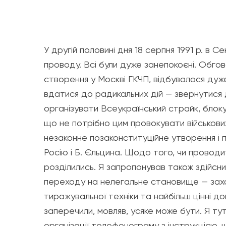
У другій половині дня 18 серпня 1991 р. в 
проводу. Всі були дуже занепокоєні. Обгов
створення у Москві ГКЧП, відбувалося дуже 
вдатися до радикальних дій — звернутися 
організувати Всеукраїнський страйк, блокув
що не потрібно цим провокувати військових
незаконне позаконституційне утворення і
Росію і Б. Єльцина. Щодо того, чи проводи
розділились. Я запропонував також здійсни
переходу на нелегальне становище — захо
тиражувальної техніки та найбільш цінні д
заперечили, мовляв, усяке може бути. Я ту
організації телефонограму з інструкцією, 