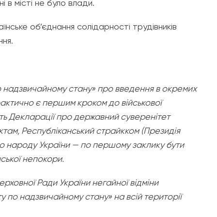
і в місті не було влади.
нське об’єднання солідарності трудівників
ння.
по надзвичайному стану» про введення в окремих
актично є першим кроком до військової
ить Декларації про державний суверенітет
ктам, Республіканський страйкком (Президія
о народу України — по першому заклику бути
ської непокори.
ерховної Ради України негайної відміни
у по надзвичайному стану» на всій території