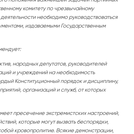
твенному комитету по чрезвычайному
 деятельности необходимо руководствоваться
кументами, издаваемыми Государственным
мендует:
тив, народных депутатов, руководителей
заций и учреждений на необходимость
ердый Конституционный порядок и дисциплину,
риятий, организаций и служб, от которых
меет пресечение экстремистских настроений,
твий, которые могут вызвать беспорядки,
собой кровопролитие. Всякие демонстрации,