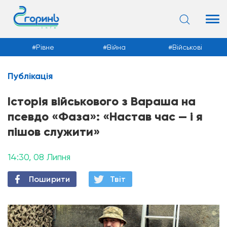
Рівне
Війна
Військові
Публікація
Новини
Історія військового з Вараша на
псевдо «Фаза»: «Настав час — і я
пішов служити»
14:30, 08 Липня
Поширити
Твiт