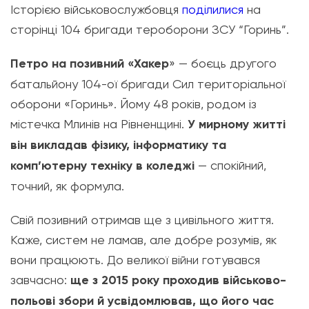
Історією військовослужбовця
поділилися
на
сторінці 104 бригади тероборони ЗСУ “Горинь”.
Петро на позивний «Хакер
» — боєць другого
батальйону 104-ої бригади Сил територіальної
оборони «Горинь». Йому 48 років, родом із
містечка Млинів на Рівненщині.
У мирному житті
він викладав фізику, інформатику та
комп’ютерну техніку в коледжі
— спокійний,
точний, як формула.
Свій позивний отримав ще з цивільного життя.
Каже, систем не ламав, але добре розумів, як
вони працюють. До великої війни готувався
завчасно:
ще з 2015 року проходив військово-
польові збори й усвідомлював, що його час