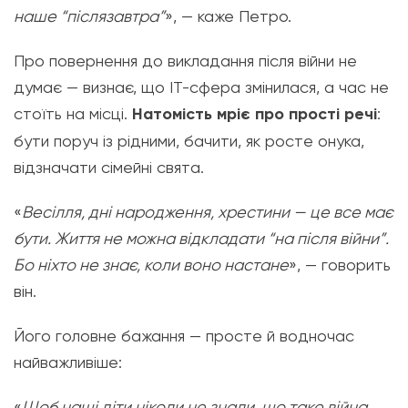
наше “післязавтра”
», — каже Петро.
Про повернення до викладання після війни не
думає — визнає, що ІТ-сфера змінилася, а час не
стоїть на місці.
Натомість мріє про прості речі
:
бути поруч із рідними, бачити, як росте онука,
відзначати сімейні свята.
«
Весілля, дні народження, хрестини — це все має
бути. Життя не можна відкладати “на після війни”.
Бо ніхто не знає, коли воно настане
», — говорить
він.
Його головне бажання — просте й водночас
найважливіше:
«
Щоб наші діти ніколи не знали, що таке війна.