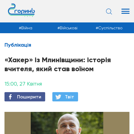
Війна
Військові
Суспільство
Публікація
Новини
«Хакер» із Млинівщини: історія
вчителя, який став воїном
15:00, 27 Квітня
Поширити
Твiт