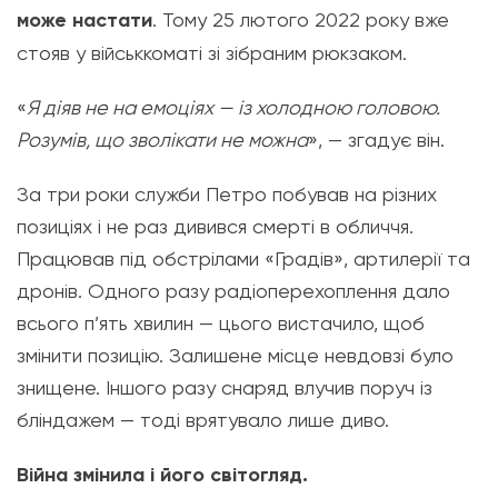
може настати
. Тому 25 лютого 2022 року вже
стояв у військкоматі зі зібраним рюкзаком.
«
Я діяв не на емоціях — із холодною головою.
Розумів, що зволікати не можна
», — згадує він.
За три роки служби Петро побував на різних
позиціях і не раз дивився смерті в обличчя.
Працював під обстрілами «Градів», артилерії та
дронів. Одного разу радіоперехоплення дало
всього п’ять хвилин — цього вистачило, щоб
змінити позицію. Залишене місце невдовзі було
знищене. Іншого разу снаряд влучив поруч із
бліндажем — тоді врятувало лише диво.
Війна змінила і його світогляд.