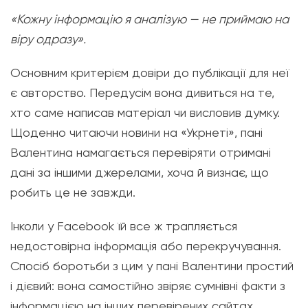
«Кожну інформацію я аналізую — не приймаю на
віру одразу»
.
Основним критерієм довіри до публікації для неї
є авторство. Передусім вона дивиться на те,
хто саме написав матеріал чи висловив думку.
Щоденно читаючи новини на «Укрнеті», пані
Валентина намагається перевіряти отримані
дані за іншими джерелами, хоча й визнає, що
робить це не завжди.
Інколи у Facebook їй все ж трапляється
недостовірна інформація або перекручування.
Спосіб боротьби з цим у пані Валентини простий
і дієвий: вона самостійно звіряє сумнівні факти з
інформацією на інших перевірених сайтах.