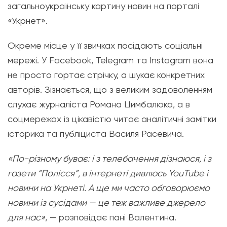
загальноукраїнську картину новин на порталі
«Укрнет».
Окреме місце у її звичках посідають соціальні
мережі. У Facebook, Telegram та Instagram вона
не просто гортає стрічку, а шукає конкретних
авторів. Зізнається, що з великим задоволенням
слухає журналіста Романа Цимбалюка, а в
соцмережах із цікавістю читає аналітичні замітки
історика та публіциста Василя Расевича.
«
По-різному буває: і з телебачення дізнаюся, і з
газети “Полісся”, в інтернеті дивлюсь YouTube і
новини на Укрнеті. А ще ми часто обговорюємо
новини із сусідами — це теж важливе джерело
для нас»
,
— розповідає пані Валентина.