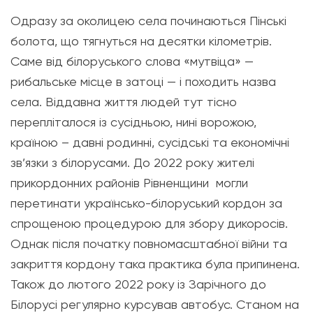
Одразу за околицею села починаються Пінські
болота, що тягнуться на десятки кілометрів.
Саме від білоруського слова «мутвіца» —
рибальське місце в затоці — і походить назва
села. Віддавна життя людей тут тісно
перепліталося із сусідньою, нині ворожою,
країною – давні родинні, сусідські та економічні
зв’язки з білорусами.
До 2022 року жителі
прикордонних районів Рівненщини могли
перетинати українсько-білоруський кордон за
спрощеною процедурою для збору дикоросів.
Однак після початку повномасштабної війни та
закриття кордону така практика була припинена
.
Також до лютого 2022 року із Зарічного до
Білорусі регулярно курсував автобус. Станом на