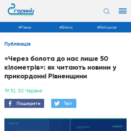
Війна
Військові
Суспільство
Публікація
Новини
«Через болота до нас лише 50
кілометрів»: як читають новини у
прикордонні Рівненщини
19:10, 30 Червня
Поширити
Твiт