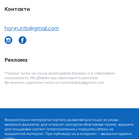
Контакти
horyn.info@gmail.com
Реклама
*Горинь* може не лише розміщувати банери, а й створювати
спецпроекти. Ми дбаємо про ефективність реклами.
Ви можете надіслати листа на innasobko22@gmail.com
Використання матеріалів порталу дозволяється лише за умови
вказання джерела: для інтернет-ресурсів обов’язкове пряме, відкрите
для пошукових систем гіперпосилання у першому абзаці на
конкретний матеріал. При публікації не в Інтернеті – вказання адреси
сайту.