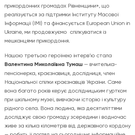
прикордонних громадах Рівненщини»,
що
реалізується за підтримки Інституту Масової
Інформації (ІМІ) та фінансується European Union in
Ukraine, ми продовжуємо спілкуватися із
мешканцями прикордоння.
Нашою третьою героїнею інтерв’ю стала
Валентина Миколаївна Тумаш
— вчителька-
пенсіонерка, краєзнавиця, дослідниця, член
Національної спілки краєзнавців України. Саме
вона багато років керує дослідницьким гуртком
при шкільному музеї, вивчаючи історію і культуру
рідного села. Вона людина, яка десятиліттями
досліджує свою громаду зсередини і водночас
живе за кілька кілометрів від державного кордону
— робить її погляд на сьогоднішнє інформаційне