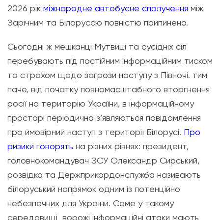
2026 рік
міжнародне автобусне сполучення
між
Зарічним та Білоруссю повністю припинено.
Сьогодні ж мешканці Мутвиці та сусідніх сіл
перебувають під постійним інформаційним тиском
та страхом щодо загрози наступу з Півночі. тим
паче, від початку повномасштабного вторгнення
росії на територію України, в інформаційному
просторі періодично з’являються повідомлення
про ймовірний наступ з території Білорусі.
Про
ризики говорять
на різних рівнях: президент,
головнокомандувач ЗСУ Олександр Сирський,
розвідка та Держприкордонслужба називають
білоруський напрямок одним із потенційно
небезпечних для України.
Саме у такому
середовищі
ворожі інформаційні атаки мають