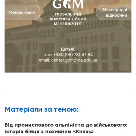
Матерiали за темою:
Від промислового альпініста до військового:
історія бійця з позивним «Князь»