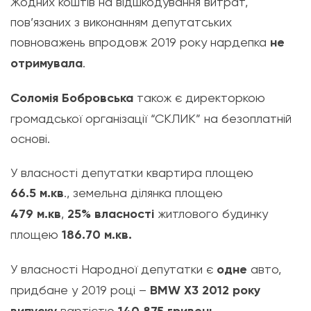
Жодних коштів на відшкодування витрат,
пов’язаних з виконанням депутатських
повноважень впродовж 2019 року нардепка
не
отримувала
.
Соломія Бобровська
також є директоркою
громадської організації “СКЛИК” на безоплатній
основі.
У власності депутатки квартира площею
66.5
м.кв
.
, земельна ділянка площею
479
м.кв
,
25% власності
житлового будинку
площею
186.70
м.кв.
У власності Народної депутатки є
одне
авто,
придбане у 2019 році –
BMW X3 2012 року
вартістю
.