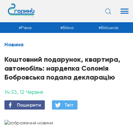
Рівне
Війна
Військові
Новина
Новини
Коштовний подарунок, квартира,
автомобіль: нардепка Соломія
Бобровська подала декларацію
14:33, 12 Червня
Поширити
Твiт