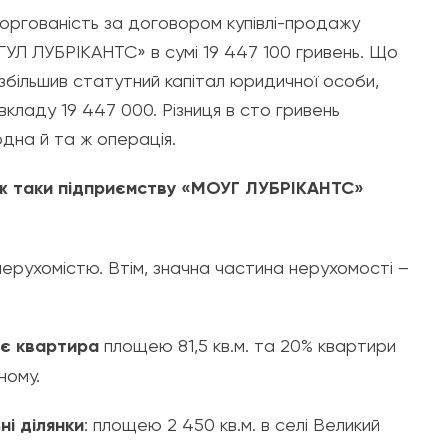
оргованість за договором купівлі-продажу
УЛ ЛУБРІКАНТС» в сумі 19 447 100 гривень. Що
 збільшив статутний капітал юридичної особи,
ладу 19 447 000. Різниця в сто гривень
одна й та ж операція.
у ж таки підприємству «МОУГ ЛУБРІКАНТС»
ерухомістю. Втім, значна частина нерухомості –
ає квартира
площею 81,5 кв.м. та 20% квартири
ному.
ні ділянки
: площею 2 450 кв.м. в селі Великий