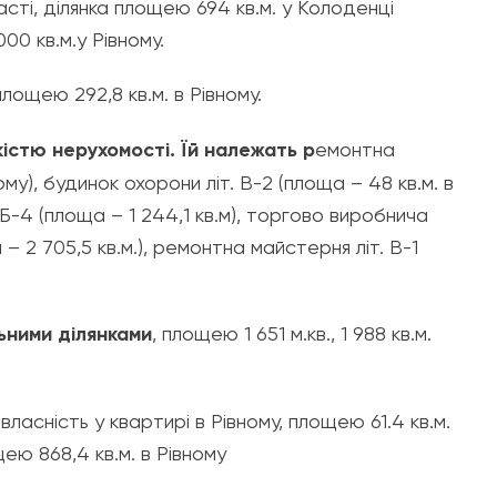
сті, ділянка площею 694 кв.м. у Колоденці
00 кв.м.у Рівному.
лощею 292,8 кв.м. в Рівному.
стю нерухомості. Їй належать р
емонтна
ому), будинок охорони літ. В-2 (площа – 48 кв.м. в
 Б-4 (площа – 1 244,1 кв.м), торгово виробнича
 2 705,5 кв.м.), ремонтна майстерня літ. В-1
ьними ділянками
, площею 1 651 м.кв., 1 988 кв.м.
ласність у квартирі в Рівному, площею 61.4 кв.м.
щею 868,4 кв.м. в Рівному