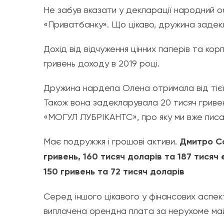
Не забув вказати у декларації народний об
«Приватбанку». Що цікаво, дружина задек
Дохід від відчуження цінних паперів та к
гривень доходу в 2019 році.
Дружина нардепа Олена отримала від тієї 
Також вона задекларувала 20 тисяч гривен
«МОГУЛ ЛУБРІКАНТС», про яку ми вже писа
Має подружжя і грошові активи.
Дмитро Со
гривень, 160 тисяч доларів та 187 тисяч
150 гривень та 72 тисяч доларів
Серед іншого цікавого у фінансових аспек
виплачена орендна плата за нерухоме майн