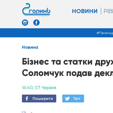
НОВИНИ
РІ
Рівненщ
Новина
Бізнес та статки др
Соломчук подав дек
16:40, 07 Червня
Поширити
Твiт