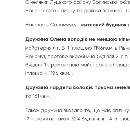
Омеляник Луцького району Волинської обла
Рівненського району та ділянка площею 1 0
Належить Соломчуку і
житловий будинок
п
Дружина Олена володіє не меншою кількі
майстерня літ. В-1 (площею 119,6кв.м. в Рівн
Рівному), торгово виробнича будівля 2, літ.
будівля 1 з ремонтною майстернею (площа –
(площа – 119.6 кв.м.).
Дружина нардепа володіє трьома земел
та 161 кв.м.
Також дружина вказала те, що має спільну в
Їй належить також 32% будівля літ. А-5 пло