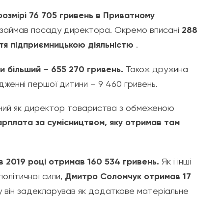
розмірі 76 705 гривень в Приватному
н займав посаду директора. Окремо вписані
288
яття підприємницькою діяльністю
.
и більший – 655 270 гривень.
Також дружина
енні першої дитини – 9 460 гривень.
ений як директор товариства з обмеженою
арплата за сумісництвом, яку отримав там
 2019 році отримав 160 534 гривень.
Як і інші
політичної сили,
Дмитро Соломчук отримав 17
ку він задекларував як додаткове матеріальне