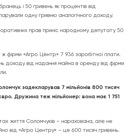
ранець і 50 гривень як процентів від
ларували одну гривню аналогічного доходу.
орпоративних прав приніс народному депутату 50
ж фірми «Агро Центр» 7 936 заробітної плати.
ь доходу від надання майна в оренду від фірми
ли.
ломчук задекларував 7 мільйонів 800 тисяч
 євро. Дружина теж мільйонер: вона має 1 751
тах життя Соломчуків – нарахована, але не
о від «Агро Центру» – це 600 тисяч гривень.