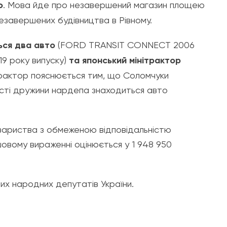
о
. Мова йде про незавершений магазин площею
незавершених будівництва в Рівному.
ься два авто
(FORD TRANSIT CONNECT 2006
9 року випуску)
та японський мінітрактор
рактор пояснюється тим, що Соломчуки
сті дружини нардепа знаходиться авто
вариства з обмеженою відповідальністю
овому вираженні оцінюється у 1 948 950
их народних депутатів України.