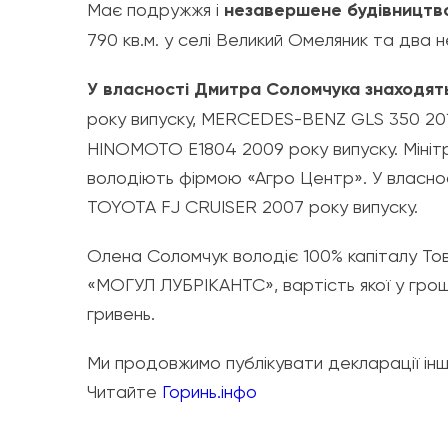
Має подружжя і
незавершене будівництв
790 кв.м. у селі Великий Омеляник та два 
У власності Дмитра Соломчука знаходят
року випуску, MERCEDES-BENZ GLS 350 201
HINOMOTO E1804 2009 року випуску. Мініт
володіють фірмою «Агро Центр». У власно
TOYOTA FJ CRUISER 2007 року випуску.
Олена Соломчук володіє 100% капіталу То
«МОГУЛ ЛУБРІКАНТС», вартість якої у грош
гривень.
Ми продовжимо публікувати декларації інш
Читайте
Горинь.інфо