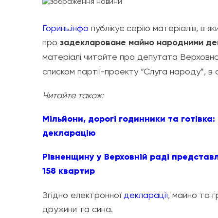
Горинь.інфо
публікує серію матеріалів, в я
про
задеклароване майно народними деп
матеріалі читайте про депутата Верховн
списком партії-проекту “Слуга народу”, в 
Читайте також:
Мільйони, дорогі годинники та готівка
декларацію
Рівненщину у Верховній раді представ
158 квартир
Згідно електронної
декларації
, майно та 
дружини та сина.