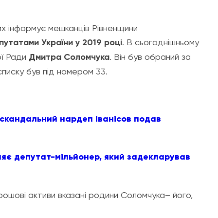
ких інформує мешканців Рівненщини
утатами України у 2019 році
. В сьогоднішньому
ої Ради
Дмитра Соломчука
. Він був обраний за
списку був під номером 33.
: скандальний нардеп Іванісов подав
ляє депутат-мільйонер, який задекларував
грошові активи вказані родини Соломчука– його,