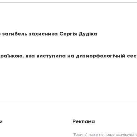
 загибель захисника Сергія Дудіка
раїнкою, яка виступила на дизморфологічній сес
и
Реклама
*Горинь* може не лише розміщувати