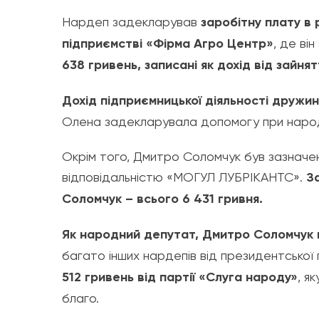
Нардеп задекларував
заробітну плату в 
підприємстві «Фірма Агро Центр»
, де ві
638 гривень, записані як дохід від зайн
Дохід підприємницької діяльності дружин
Олена задекларувала допомогу при народж
Окрім того, Дмитро Соломчук був зазнач
відповідальністю «МОГУЛ ЛУБРІКАНТС».
З
Соломчук – всього 6 431 гривня.
Як народний депутат, Дмитро Соломчук в
багато інших нардепів від президентської 
512 гривень від партії «Слуга народу»
, я
благо.