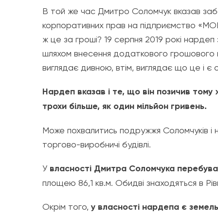
В той же час Дмитро Соломчук вказав заб
корпоративних прав на підприємство «МОГ
ж це за гроші? 19 серпня 2019 рокі нардеп
шляхом внесення додаткового грошового вк
виглядає дивною, втім, виглядає що це і є 
Нардеп вказав і те, що він позичив том
трохи більше, як один мільйон гривень.
Може похвалитись подружжя Соломчуків і н
торгово-виробничі будівлі.
У
власності Дмитра Соломчука перебув
площею 86,1 кв.м. Обидві знаходяться в Рів
Окрім того,
у власності нардепа є земель