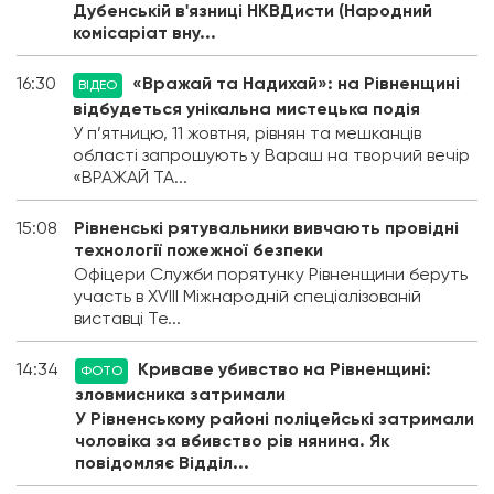
Дубенській в'язниці НКВДисти (Народний
комісаріат вну...
16:30
«Вражай та Надихай»: на Рівненщині
ВІДЕО
відбудеться унікальна мистецька подія
У п’ятницю, 11 жовтня, рівнян та мешканців
області запрошують у Вараш на творчий вечір
«ВРАЖАЙ ТА...
15:08
Рівненські рятувальники вивчають провідні
технології пожежної безпеки
Офіцери Служби порятунку Рівненщини беруть
участь в ХVІІІ Міжнародній спеціалізованій
виставці Те...
14:34
Криваве убивство на Рівненщині:
ФОТО
зловмисника затримали
У Рівненському районі поліцейські затримали
чоловіка за вбивство рів нянина. Як
повідомляє Відділ...