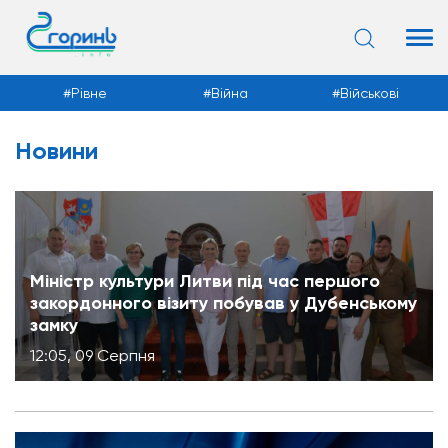
Рівне
Війна
Військові
Новини
Новини
Міністр культури Литви під час першого
закордонного візиту побував у Дубенському
замку
12:05, 09 Серпня