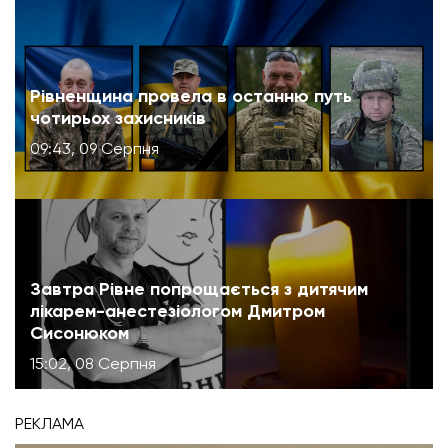
Рівненщина провела в останню путь
чотирьох захисників
09:43, 09 Серпня
Завтра Рівне попрощається з дитячим
лікарем-анестезіологом Дмитром
Сисонюком
15:02, 08 Серпня
РЕКЛАМА