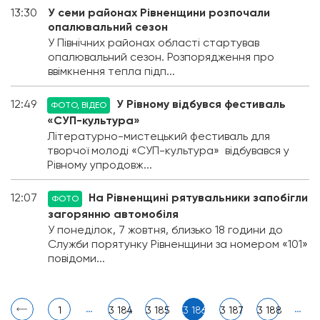
13:30
У семи районах Рівненщини розпочали
опалювальний сезон
У Північних районах області стартував
опалювальний сезон. Розпорядження про
ввімкнення тепла підп...
12:49
У Рівному відбувся фестиваль
ФОТО, ВІДЕО
«СУП-культура»
Літературно-мистецький фестиваль для
творчої молоді «СУП-культура» відбувався у
Рівному упродовж...
12:07
На Рівненщині рятувальники запобігли
ФОТО
загорянню автомобіля
У понеділок, 7 жовтня, близько 18 години до
Служби порятунку Рівненщини за номером «101»
повідоми...
…
…
1
3 184
3 185
3 186
3 187
3 188