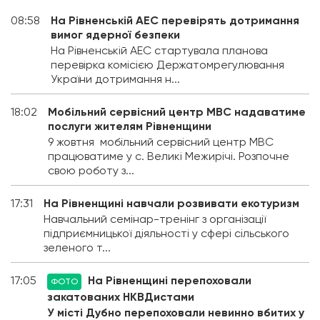
08:58
На Рівненській АЕС перевірять дотримання
вимог ядерної безпеки
На Рівненській АЕС стартувала планова
перевірка комісією Держатомрегулювання
України дотримання н...
18:02
Мобільний сервісний центр МВС надаватиме
послуги жителям Рівненщини
9 жовтня мобільний сервісний центр МВС
працюватиме у с. Великі Межирічі. Розпочне
свою роботу з...
17:31
На Рівненщині навчали розвивати екотуризм
Навчальний семінар-тренінг з організації
підприємницької діяльності у сфері сільського
зеленого т...
17:05
На Рівненщині перепоховали
ФОТО
закатованих НКВДистами
У місті Дубно перепоховали невинно вбитих у