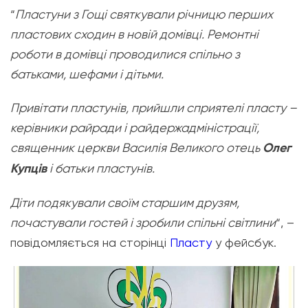
“
Пластуни з Гощі святкували річницю перших
пластових сходин в новій домівці. Ремонтні
роботи в домівці проводилися спільно з
батьками, шефами і дітьми.
Привітати пластунів, прийшли сприятелі пласту –
керівники райради і райдержадміністрації,
священник церкви Василія Великого отець
Олег
Купців
і батьки пластунів.
Діти подякували своїм старшим друзям,
почастували гостей і зробили спільні світлини
“, –
повідомляється на сторінці
Пласту
у фейсбук.