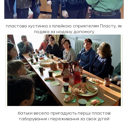
пластова хустинка з лілейкою сприятелям Пласту, як
подяка за надану допомогу
батьки весело пригадують перші пластові
таборування і переживання за своїх дітей