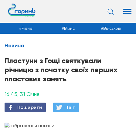
Рівне
Війна
Військові
Новина
Новини
Пластуни з Гощі святкували
річницю з початку своїх перших
пластових занять
16:45, 31 Січня
Поширити
Твiт