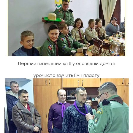
Перший випечений хліб у оновленій домівці
урочисто звучить Гімн пласту