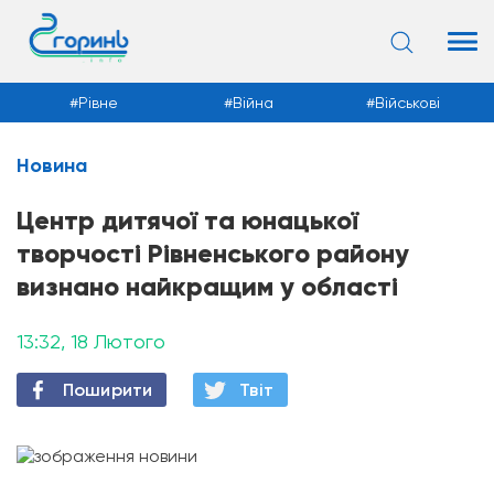
Рівне
Війна
Військові
Новина
Новини
Центр дитячої та юнацької
творчості Рівненського району
визнано найкращим у області
13:32, 18 Лютого
Поширити
Твiт