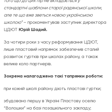
того що до цих пір не вкладається у
стандартні
шаблони старої радянської школи,
але те що вже зветься новою українською
школою”
– прокоментував заступник директора
ЦДЮТ
Юрій Шадий.
За чотири роки з часу реформування ЦДЮТ,
лише пластовий напрямок забезпечив сталий
розвиток гуртків при школах району, а також
велике коло партнерів.
Зокрема налагоджено такі тапрямки роботи:
при кожній школі району діють пластові гуртки;
збудовано першу в Україні Пластову оселю
“Волошки” на базі позашкільного закладу;