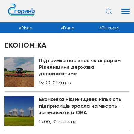
Рівне
Війна
Військові
ЕКОНОМІКА
Новини
Підтримка посівної: як аграріям
Рівненщини держава
допомагатиме
15:00, 01 Квітня
Економіка Рівненщини: кількість
підприємців зросла на чверть —
запевняють в ОВА
16:00, 31 Березня