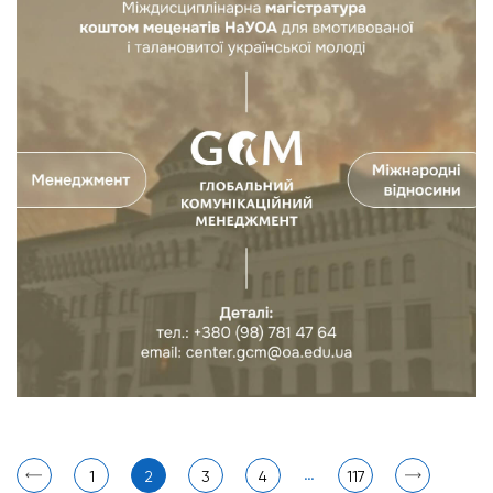
…
1
2
3
4
117