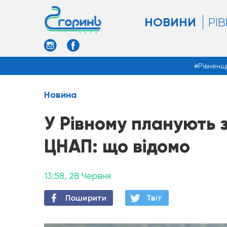
НОВИНИ
РІ
Рівненщ
Новина
У Рівному планують 
ЦНАП: що відомо
13:58, 28 Червня
Поширити
Твiт