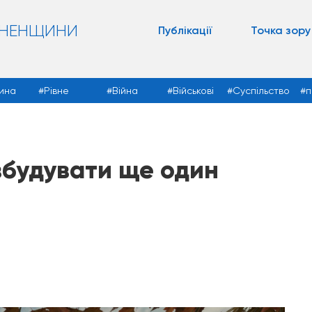
ВНЕНЩИНИ
Публікації
Точка зору
ина
Рівне
Війна
Військові
Суспільство
п
збудувати ще один