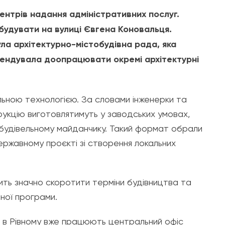
нтрів надання адміністративних послуг.
будувати на вулиці Євгена Коновальця.
ла архітектурно-містобудівна рада, яка
омендувала доопрацювати окремі архітектурні
ьною технологією. За словами інженерки та
укцію виготовлятимуть у заводських умовах,
 будівельному майданчику. Такий формат обрали
ержавному проєкті зі створення локальних
ить значно скоротити терміни будівництва та
ної програми.
ні в Рівному вже працюють центральний офіс