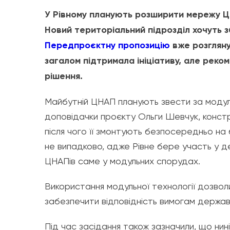
У Рівному планують розширити мережу Це
Новий територіальний підрозділ хочуть з
Передпроєктну пропозицію
вже розгляну
загалом підтримала ініціативу, але рек
рішення.
Майбутній ЦНАП планують звести за модул
доповідачки проєкту Ольги Шевчук, констр
після чого її змонтують безпосередньо на
не випадково, адже Рівне бере участь у д
ЦНАПів саме у модульних спорудах.
Використання модульної технології дозвол
забезпечити відповідність вимогам держав
Під час засідання також зазначили, що ни