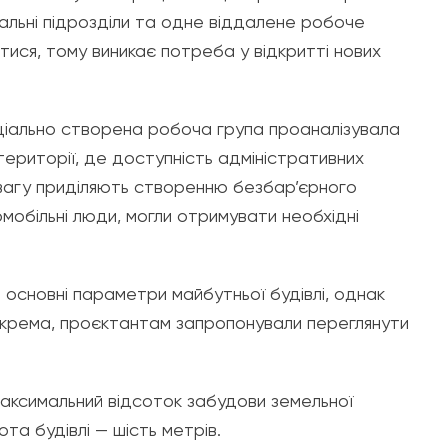
альні підрозділи та одне віддалене робоче
ися, тому виникає потреба у відкритті нових
іально створена робоча група проаналізувала
території, де доступність адміністративних
вагу приділяють створенню безбар’єрного
обільні люди, могли отримувати необхідні
основні параметри майбутньої будівлі, однак
крема, проєктантам запропонували переглянути
максимальний відсоток забудови земельної
та будівлі — шість метрів.