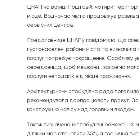
ЦНАП на вулиці Поштовій, чотири територі
місце. Водночас місто продовжує розвиват
сервісних центрів.
Представниця ЦНАПу повідомила, що спец
густонаселені райони міста та визначила 
послуг потребує покращення. Особливу у
середовища, щоб мешканці, зокрема малом
послуги неподалік від місця проживання.
Архітектурно-містобудівна рада погодила 
рекомендувала доопрацювати проєкт. Зо
конструкцію навісу над головним входом.
Також визначено містобудівні обмеження: 
ділянки має становити 35%, а гранична висо