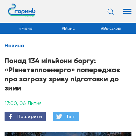
Рівне
Війна
Військові
Новина
Новини
Понад 134 мільйони боргу:
«Рівнетеплоенерго» попереджає
про загрозу зриву підготовки до
зими
17:00, 06 Липня
Поширити
Твiт