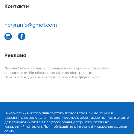
Контакти
horyn.info@gmail.com
Реклама
*Горинь* може не лише розміщувати банери, а й створювати
спецпроекти. Ми дбаємо про ефективність реклами.
Ви можете надіслати листа на innasobko22@gmail.com
Використання матеріалів порталу дозволяється лише за умови
вказання джерела: для інтернет-ресурсів обов’язкове пряме, відкрите
для пошукових систем гіперпосилання у першому абзаці на
конкретний матеріал. При публікації не в Інтернеті – вказання адреси
сайту.