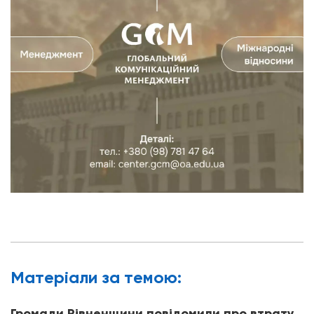
Матерiали за темою:
Громади Рівненщини повідомили про втрату