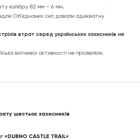
ту калібру 82 мм – 6 мін.
озділи Об’єднаних сил давали адекватну
трілів втрат серед українських захисників не
ійська вогневої активності не проявляли.
рату шестьох захисників
іг «DUBNO CASTLE TRAIL»