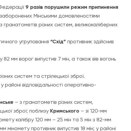
 Федерації
9 разів порушили режим припинення
із заборонених Мінськими домовленостями
 з гранатометів різних систем, великокаліберних
тичного угруповання
“Схід”
противник здійснив
у 82 мм ворог випустив 7 мін, а також вів вогонь
ізних систем та стрілецької зброї.
 у районі відповідальності оперативно-
нське
– з гранатометів різних систем,
цької зброї; поблизу
Кримського
– зі 120-мм
омету калібру 120 мм – 25 мін та 5 мін з 82-мм
-мм міномету противник випустив 18 мін; у районі