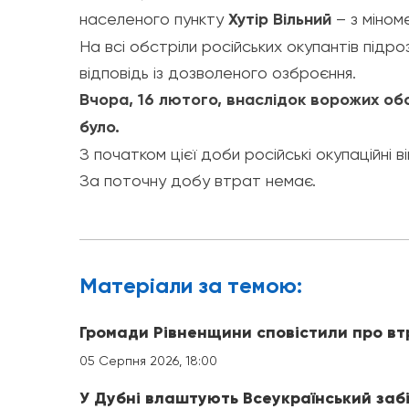
населеного пункту
Хутір Вільний
– з міноме
На всі обстріли російських окупантів підр
відповідь із дозволеного озброєння.
Вчора, 16 лютого, внаслідок ворожих обс
було.
З початком цієї доби російські окупаційні в
За поточну добу втрат немає.
Матерiали за темою:
Громади Рівненщини сповістили про вт
05 Серпня 2026, 18:00
У Дубні влаштують Всеукраїнський заб