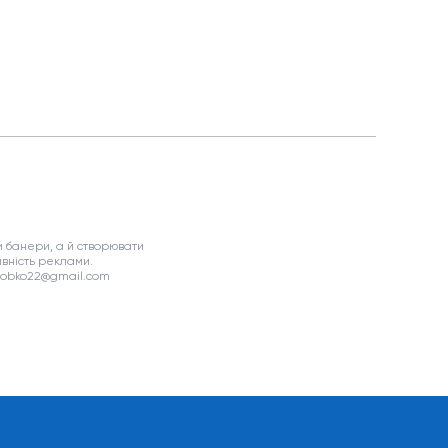
 банери, а й створювати
вність реклами.
asobko22@gmail.com
я