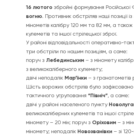
16 лютого
збройні формування Російської
вогню
. Противник обстріляв наші позиції 
мінометів калібру 120 мм та 82 мм, а також
кулеметів та іншої стрілецької зброї.
У районі відповідальності оперативно-так
три обстріли по нашим
позиціям, а саме:
поруч з
Лебединським
– з міномету калібр
з великокаліберного кулемету;
двічі неподалік
Мар’їнки
– з гранатометів р
Шість ворожих обстрілів було зафіксовано
тактичного угруповання
“Північ”
, а саме:
двічі у районі населеного пункту
Новолуга
великокаліберних кулеметів та іншої стріле
міномету – 20 мін; поруч з
Оріховим
– з мін
міномету; неподалік
Новозванівки
– зі 120