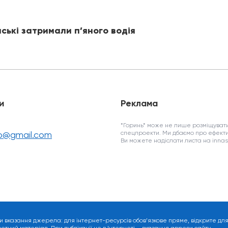
йські затримали п’яного водія
и
Реклама
*Горинь* може не лише розміщувати
fo@gmail.com
спецпроекти. Ми дбаємо про ефекти
Ви можете надіслати листа на inn
и вказання джерела: для інтернет-ресурсів обов’язкове пряме, відкрите дл
ний матеріал. При публікації не в Інтернеті – вказання адреси сайту.