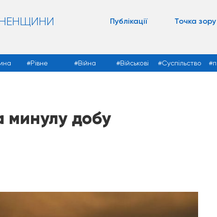
ВНЕНЩИНИ
Публікації
Точка зору
ина
Рівне
Війна
Військові
Суспільство
п
а минулу добу