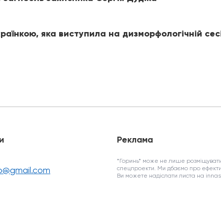
раїнкою, яка виступила на дизморфологічній сес
и
Реклама
*Горинь* може не лише розміщувати
fo@gmail.com
спецпроекти. Ми дбаємо про ефекти
Ви можете надіслати листа на inn