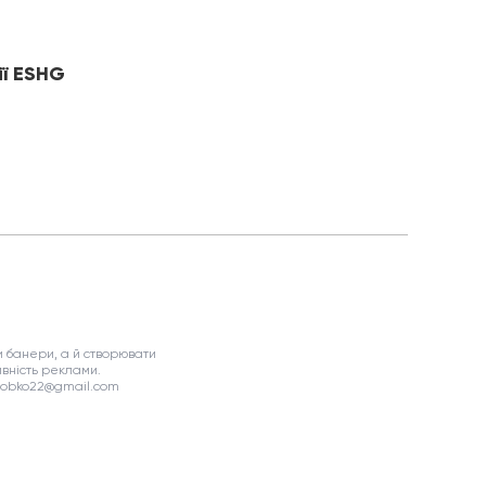
ії ESHG
 банери, а й створювати
вність реклами.
asobko22@gmail.com