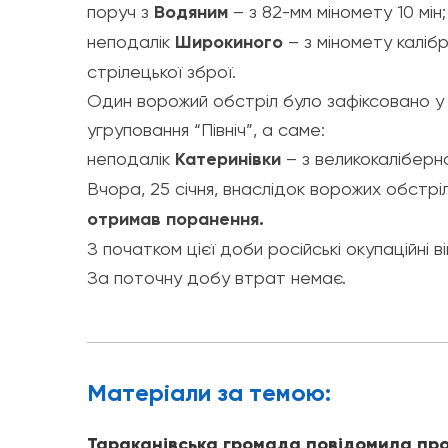
поруч з
Водяним
– з 82-мм міномету 10 мін;
неподалік
Широкиного
– з міномету калібр
стрілецької зброї.
Один ворожий обстріл було зафіксовано у
угруповання “Північ”, а саме:
неподалік
Катеринівки
– з великокаліберн
Вчора, 25 січня, внаслідок ворожих обстріл
отримав поранення.
З початком цієї доби російські окупаційні в
За поточну добу втрат немає.
Матерiали за темою:
Тараканівська громада повідомила про