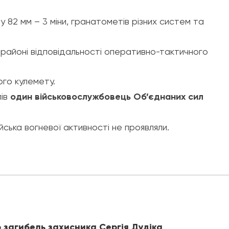
у 82 мм – 3 міни, гранатометів різних систем та
 районі відповідальності оперативно-тактичного
ого кулемету.
ів
один військовослужбовець Об’єднаних сил
ійська вогневої активності не проявляли.
 загибель захисника Сергія Дудіка