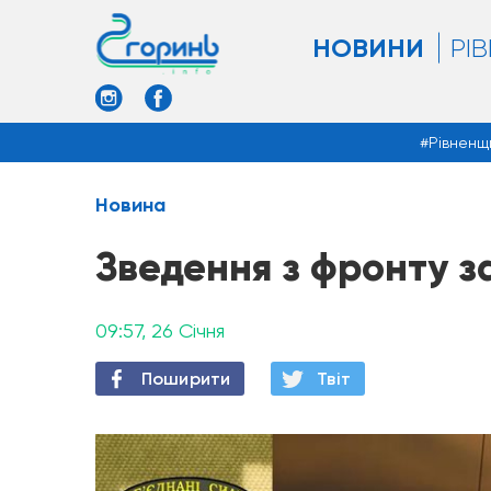
НОВИНИ
РІ
Рівненщ
Новина
Зведення з фронту з
09:57, 26 Січня
Поширити
Твiт