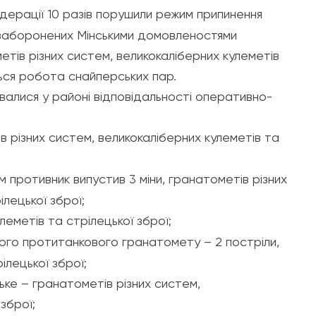
дерації 10 разів порушили режим припинення
із заборонених Мінськими домовленостями
метів різних систем, великокаліберних кулеметів
ється робота снайперських пар.
ивалися у районі відповідальності
оперативно-
в різних систем, великокаліберних кулеметів та
мм противник випустив 3 міни, гранатометів різних
лецької зброї;
леметів та стрілецької зброї;
вого протитанкового гранатомету – 2 постріли,
ілецької зброї;
ке – гранатометів різних систем,
зброї;