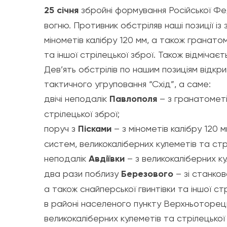
25 січня
збройні формування Російської Фе
вогню. Противник обстріляв наші позиції 
мінометів калібру 120 мм, а також гранато
та іншої стрілецької зброї. Також відміча
Дев’ять обстрілів по нашим позиціям відкр
тактичного угруповання “Схід”, а саме:
двічі неподалік
Павлополя
– з гранатометі
стрілецької зброї;
поруч з
Пісками
– з мінометів калібру 120 
систем, великокаліберних кулеметів та стрі
неподалік
Авдіївки
– з великокаліберних ку
два рази поблизу
Березового
– зі станко
а також снайперської гвинтівки та іншої стр
в районі населеного пункту Верхньоторець
великокаліберних кулеметів та стрілецької 