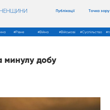
ВНЕНЩИНИ
Публікації
Точка зору
ина
Рівне
Війна
Військові
Суспільство
п
а минулу добу