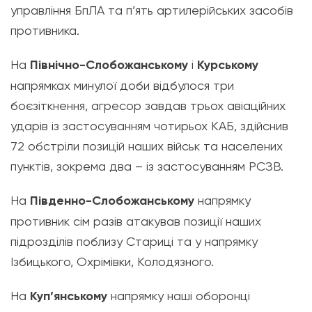
управління БпЛА та п’ять артилерійських засобів
противника.
На
Північно-Слобожанському
і
Курському
напрямках минулої доби відбулося три
боєзіткнення, агресор завдав трьох авіаційних
ударів із застосуванням чотирьох КАБ, здійснив
72 обстріли позицій наших військ та населених
пунктів, зокрема два – із застосуванням РСЗВ.
На
Південно-Слобожанському
напрямку
противник сім разів атакував позиції наших
підрозділів поблизу Стариці та у напрямку
Ізбицького, Охрімівки, Колодязного.
На
Куп’янському
напрямку наші оборонці