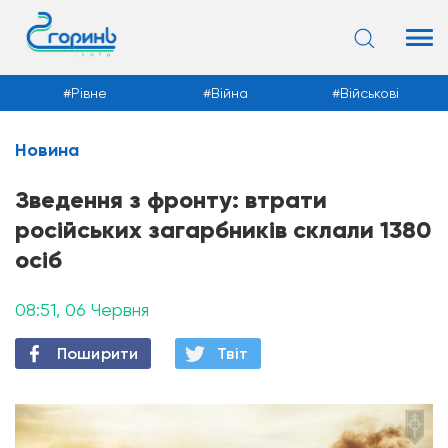
Рівне
Війна
Військові
Новина
Новини
Зведення з фронту: втрати
російських загарбників склали 1380
осіб
08:51, 06 Червня
Поширити
Твiт