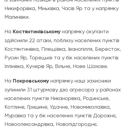
Никифорівка, Міньківка, Часів Яр та у напрямку
Малинівки.
На
Костянтинівському
напрямку окупанти
здійснили 22 атаки, поблизу населених пунктів
Костянтинівка, Плещіївка, Іванопілля, Бересток,
Русин Яр, Торецьке та у бік населених пунктів
Іллінівка, Кучерів Яр, Вільне, Нове Шахове.
На
Покровському
напрямку наші захисники
зупинили 31 штурмову дію агресора у районах
населених пунктів Никанорівка, Родинське,
Котлине, Гришине, Удачне, Новомиколаївка,
Муравка та у бік населених пунктів Дорожнє,
Новоолександрівка, Новопідгороднє.