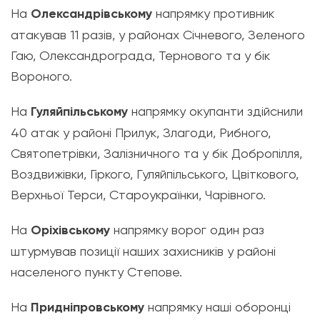
На
Олександрівському
напрямку противник
атакував 11 разів, у районах Січневого, Зеленого
Гаю, Олександрограда, Тернового та у бік
Вороного.
На
Гуляйпільському
напрямку окупанти здійснили
40 атак у районі Прилук, Злагоди, Рибного,
Святопетрівки, Залізничного та у бік Добропілля,
Воздвижівки, Гіркого, Гуляйпільського, Цвіткового,
Верхньої Терси, Староукраїнки, Чарівного.
На
Оріхівському
напрямку ворог один раз
штурмував позиції наших захисників у районі
населеного пункту Степове.
На
Придніпровському
напрямку наші оборонці