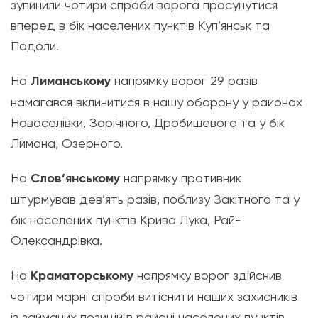
зупинили чотири спроби ворога просунутися
вперед в бік населених пунктів Куп’янськ та
Подоли.
На
Лиманському
напрямку ворог 29 разів
намагався вклинитися в нашу оборону у районах
Новоселівки, Зарічного, Дробишевого та у бік
Лимана, Озерного.
На
Слов’янському
напрямку противник
штурмував дев’ять разів, поблизу Закітного та у
бік населених пунктів Крива Лука, Рай-
Олександрівка.
На
Краматорському
напрямку ворог здійснив
чотири марні спроби витіснити наших захисників
із займаних позицій в районі населених пунктів