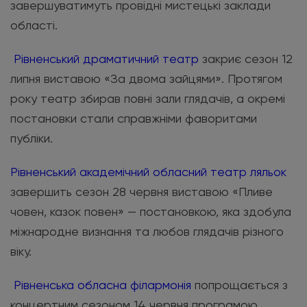
завершуватимуть провідні мистецькі заклади
області.
Рівненський драматичний театр
закриє сезон 12
липня виставою «За двома зайцями». Протягом
року театр збирав повні зали глядачів, а окремі
постановки стали справжніми фаворитами
публіки.
Рівненський академічний обласний театр ляльок
завершить сезон 28 червня виставою «Пливе
човен, казок повен» — постановкою, яка здобула
міжнародне визнання та любов глядачів різного
віку.
Рівненська обласна філармонія
попрощається з
концертним сезоном 14 червня програмою