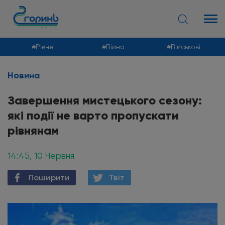
Рівне
Війна
Військові
Новина
Новини
Завершення мистецького сезону:
які події не варто пропускати
рівнянам
14:45, 10 Червня
Поширити
Твiт