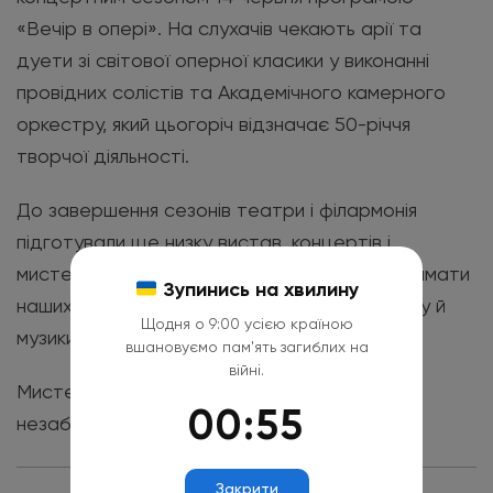
«Вечір в опері». На слухачів чекають арії та
дуети зі світової оперної класики у виконанні
провідних солістів та Академічного камерного
оркестру, який цьогоріч відзначає 50-річчя
творчої діяльності.
До завершення сезонів театри і філармонія
підготували ще низку вистав, концертів і
мистецьких заходів. Тож запрошуємо підтримати
Зупинись на хвилину
наших митців та провести час у світі театру й
Щодня о 9:00 усією країною
музики.
вшановуємо пам'ять загиблих на
війні.
Мистецтво об’єднує, надихає та дарує
00:55
незабутні емоції. Підтримуймо своє!
Закрити