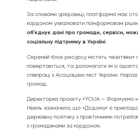
За словами урядовиці, платформа має ста
кордоном ухвалювати поінформовані рішен
об’єднує дані про громади, сервіси, мо
соціальну підтримку в Україні
.
Окремий блок ресурсу містить «візитівки» 
повертаються, та допомагати їм із адапта
співпраці з
Асоціацією міст України
. Нараз
громад.
Директорка проєкту «YOUA — Формуємо но
Нікель
зазначила, що «Додому» є прикладом
державну політику з практичними потреба
її громадянами за кордоном.