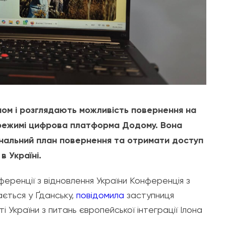
оном і розглядають можливість повернення на
 режимі цифрова платформа
Додому
. Вона
нальний план повернення та отримати доступ
в Україні.
еренції з відновлення України
Конференція з
ається у Ґданську,
повідомила
заступниця
сті України з питань європейської інтеграції
Ілона