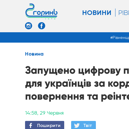
НОВИНИ
РІ
Рівненщ
Новина
Запущено цифрову 
для українців за кор
повернення та реінт
14:58, 29 Червня
Поширити
Твiт