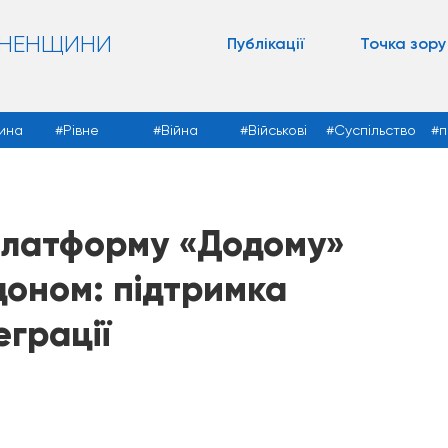
ВНЕНЩИНИ
Публікації
Точка зору
ина
Рівне
Війна
Військові
Суспільство
п
платформу «Додому»
доном: підтримка
еграції