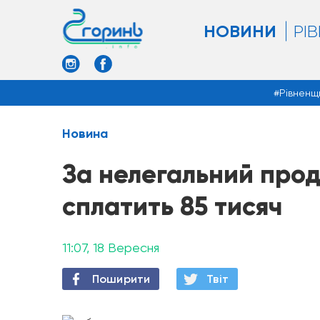
НОВИНИ
РІ
Рівненщ
Новина
За нелегальний про
сплатить 85 тисяч
11:07, 18 Вересня
Поширити
Твiт