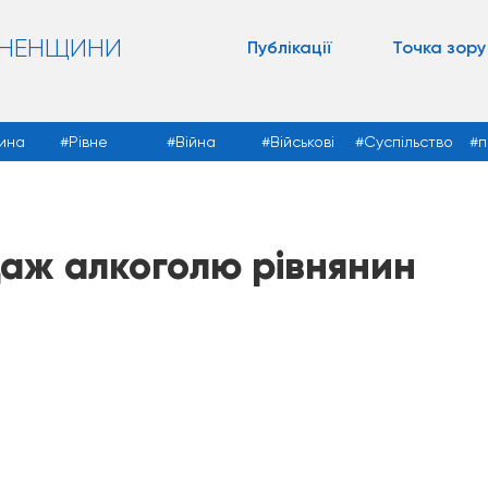
ВНЕНЩИНИ
Публікації
Точка зору
ина
Рівне
Війна
Військові
Суспільство
п
даж алкоголю рівнянин