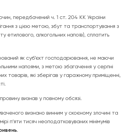
лочин, передбачений ч. 1 ст. 204 КК України
ігання з цією метою, збут та транспортування з
у етилового, алкогольних напоїв), сплатить
рований як суб’єкт господарювання, не маючи
ольними напоями, з метою збагачення у серпні
их товарів, які зберігав у гаражному приміщенні,
ті.
провину визнав у повному обсязі.
уваченого визнано винним у скоєному злочині та
ірі п’яти тисяч неоподатковуваних мінімумів
ривень
.