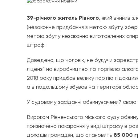
39-річного житель Рівного
, який вчинив з
(незаконне придбання з метою збуту, збер
метою збуту незаконно виготовлених спирт
штраф.
Доведено, що чоловік, не будучи зареєст
ліцензії на виробництво та торгівлю алког
2018 року придбав велику партію підакцизн
а в подальшому збував на території облас
У судовому засіданні обвинувачений свою 
Вироком Рівненського міського суду обвин
призначено покарання у виді штрафу в розм
доходів громадян, що становить
85 000 г