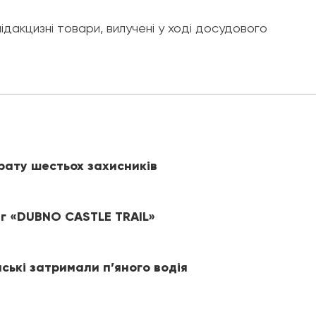
ідакцизні товари, вилучені у ході досудового
рату шестьох захисників
іг «DUBNO CASTLE TRAIL»
йські затримали п’яного водія