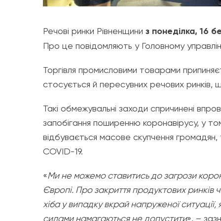
Речові ринки Рівненщини
з понеділка, 16 
Про це повідомляють у Головному управлін
Торгівля промисловими товарами припиняєть
стосується й пересувних речових ринків, 
Такі обмежувальні заходи спричинені впр
запобігання поширенню коронавірусу, у том
відбувається масове скупчення громадян, 
COVID-19.
«
Ми не можемо ставитись до загрози корон
Європі. Про закриття продуктових ринків 
хіба у випадку вкрай напруженої ситуації, я
силами намагаються не допустити
», – за