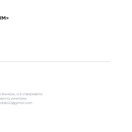
NUM»
 банери, а й створювати
вність реклами.
asobko22@gmail.com