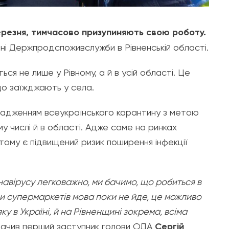
березня, тимчасово призупиняють свою роботу.
ні Держпродспоживслужби в Рівненській області.
ся не лише у Рівному, а й в усій області. Це
що заїжджають у села.
овадженням всеукраїнського карантину з метою
у числі й в області. Адже саме на ринках
тому є підвищений ризик поширення інфекції
авірусу легковажно, ми бачимо, що робиться в
чи супермаркетів мова поки не йде, це можливо
ку в Україні, й на Рівненщині зокрема, всіма
значив перший заступник голови ОДА
Сергій