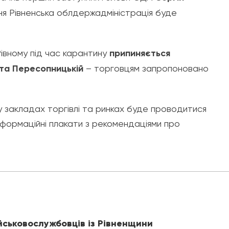
ння Рівненська облдержадміністрація буде
Рівному під час карантину
припиняється
 та Пересопницькій
– торговцям запропоновано
 закладах торгівлі та ринках буде проводитися
інформаційні плакати з рекомендаціями про
йськовослужбовців із Рівненщини