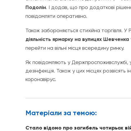
Подолін
. І додав, що про додаткові ріше
повідомляти оперативно.
Також забороняється стихійна торгівля. У 
діяльність ярмарку на вулицях Шевченка
перейти на вільні місця всередину ринку.
Як повідомляють у Держпроспоживслужбі, у
дезінфекція. Також у цих місцях розвісять 
коронавірус.
Матерiали за темою:
Стало відомо про загибель чотирьох ві