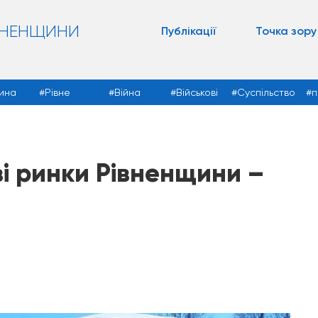
ВНЕНЩИНИ
Публікації
Точка зору
ина
Рівне
Війна
Військові
Суспільство
п
ві ринки Рівненщини –