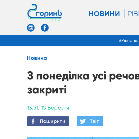
НОВИНИ
РІ
Рівненщ
Новина
З понеділка усі речо
закриті
13:51, 15 Березня
Поширити
Твiт