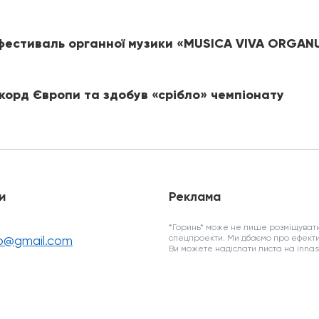
 фестиваль органної музики «MUSICA VIVA ORGA
корд Європи та здобув «срібло» чемпіонату
и
Реклама
*Горинь* може не лише розміщувати
fo@gmail.com
спецпроекти. Ми дбаємо про ефекти
Ви можете надіслати листа на inn