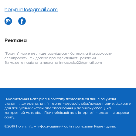
horyn.info@gmail.com
Реклама
*Горинь* може не лише розміщувати банери, а й створювати
спецпроекти. Ми дбаємо про ефективність реклами.
Ви можете надіслати листа на innasobko22@gmail.com
Використання матеріалів порталу дозволяється лише за умови
вказання джерела: для інтернет-ресурсів обов’язкове пряме, відкрите
для пошукових систем гіперпосилання у першому абзаці на
конкретний матеріал. При публікації не в Інтернеті – вказання адреси
сайту.
©2019. Horyn.info – інформаційний сайт про новини Рівненщини.