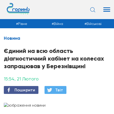
Рівне
Війна
Військові
Новина
Новини
Єдиний на всю область
діагностичний кабінет на колесах
запрацював у Березнівщині
15:54, 21 Лютого
Поширити
Твiт