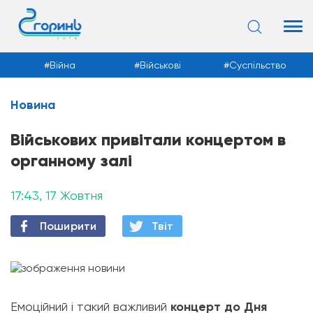
Війна
Військові
Суспільство
Новина
Новини
Військових привітали концертом в
органному залі
17:43, 17 Жовтня
Поширити
Твiт
Емоційний і такий важливий
концерт до Дня