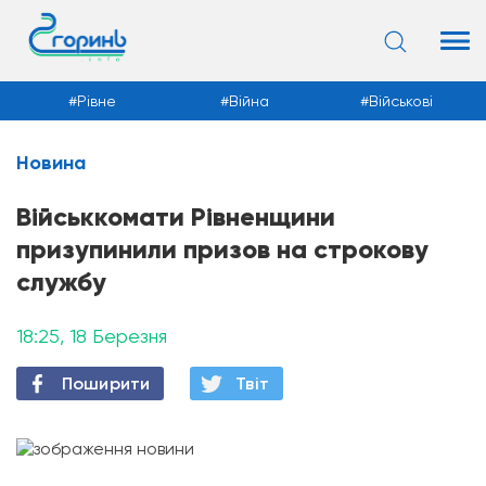
Рівне
Війна
Військові
Новина
Новини
Військкомати Рівненщини
призупинили призов на строкову
службу
18:25, 18 Березня
Поширити
Твiт