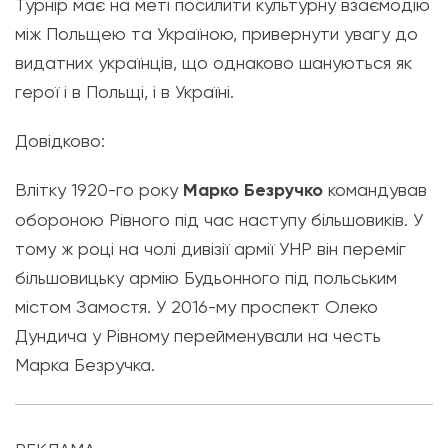
Турнір має на меті посилити культурну взаємодію
між Польщею та Україною, привернути увагу до
видатних українців, що однаково шануються як
герої і в Польщі, і в Україні.
Довідково:
Влітку 1920-го року
Марко Безручко
командував
обороною Рівного під час наступу більшовиків. У
тому ж році на чолі дивізії армії УНР він переміг
більшовицьку армію Будьонного під польським
містом Замостя. У 2016-му проспект Олеко
Дундича у Рівному перейменували на честь
Марка Безручка.