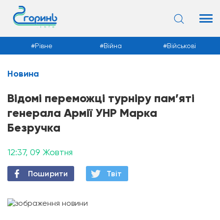
Рівне
Війна
Військові
Новина
Новини
Відомі переможці турніру пам’яті
генерала Армії УНР Марка
Безручка
12:37, 09 Жовтня
Поширити
Твiт