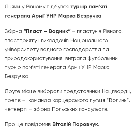
Днями у Рівному відбувся
турнір пам’яті
генерала Армії УНР Марка Безручка
.
Збірна
“Пласт – Водник”
– пластунів Рівного,
пластприяту і викладачів Національного
університету водного господарства та
природокористування виграла футбольний
турнір пам’яті генерала Армії УНР Марка
Безручка.
Друге місце вибороли представники Нацгвардії,
третє – команда харцерського гуфця “Волинь”.
четверті – збірна Польських консульств.
Про це повідомив
Віталій Поровчук
.