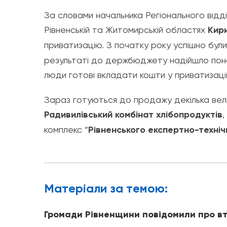
За словами начальника Регіонального відд
Рівненській та Житомирській областях
Кир
приватизацію. З початку року успішно бул
результаті до держбюджету надійшло понад 
люди готові вкладати кошти у приватизаці
Зараз готуються до продажу декілька вели
Радивилівський комбінат хлібопродуктів
,
комплекс “
Рівненського експертно-техні
Матерiали за темою:
Громади Рівненщини повідомили про вт