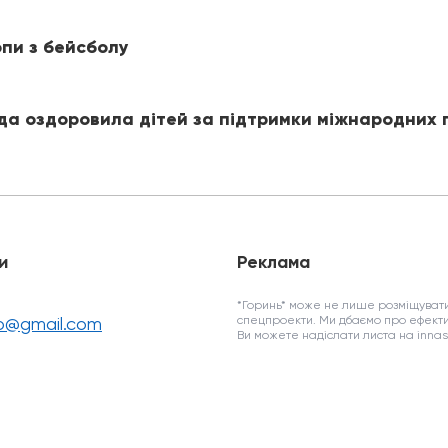
пи з бейсболу
ада оздоровила дітей за підтримки міжнародних 
и
Реклама
*Горинь* може не лише розміщувати
fo@gmail.com
спецпроекти. Ми дбаємо про ефекти
Ви можете надіслати листа на inn