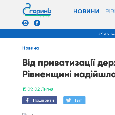
НОВИНИ
РІ
Рівненщ
Новина
Від приватизації де
Рівненщині надійшло 
15:09, 02 Липня
Поширити
Твiт