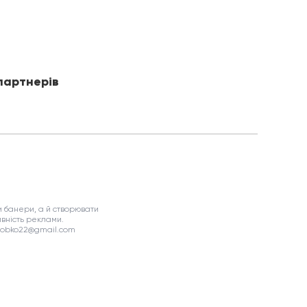
партнерів
 банери, а й створювати
вність реклами.
asobko22@gmail.com