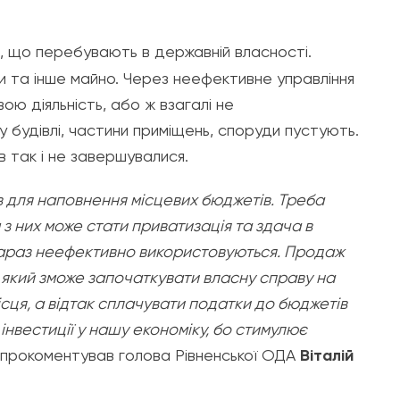
в, що перебувають в державній власності.
ди та інше майно. Через неефективне управління
ою діяльність, або ж взагалі не
у будівлі, частини приміщень, споруди пустують.
в так і не завершувалися.
ів для наповнення місцевих бюджетів. Треба
з них може стати приватизація та здача в
 зараз неефективно використовуються. Продаж
 який зможе започаткувати власну справу на
ісця, а відтак сплачувати податки до бюджетів
 інвестиції у нашу економіку, бо стимулює
– прокоментував голова Рівненської ОДА
Віталій