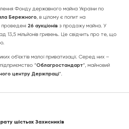
ілення Фонду державного майна України по
ила Бережного
, в цілому є попит на
и проведені
26 аукціонів
з продажу майна. У
13,5 мільйонів гривень. Це свідчить про те, що
ю.
ких об’єктів малої приватизації. Серед них –
 підприємство “
Облагростандарт
“, майновий
чного центру Держпраці
“.
рату шістьох Захисників