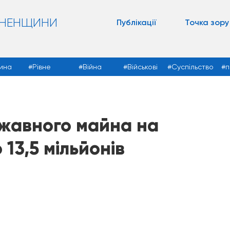
ВНЕНЩИНИ
Публікації
Точка зору
ина
Рівне
Війна
Військові
Суспільство
п
ржавного майна на
13,5 мільйонів