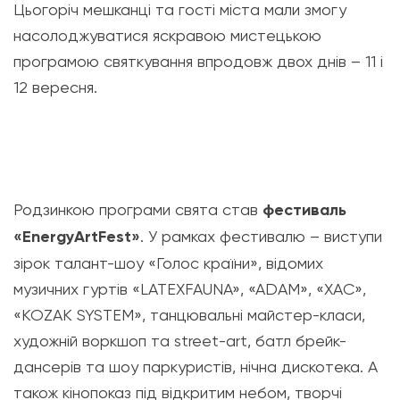
Цьогоріч мешканці та гості міста мали змогу
насолоджуватися яскравою мистецькою
програмою святкування впродовж двох днів – 11 і
12 вересня.
Родзинкою програми свята став
фестиваль
«EnergyArtFest»
. У рамках фестивалю – виступи
зірок талант-шоу «Голос країни», відомих
музичних гуртів «LATEXFAUNA», «ADAM», «ХAC»,
«KOZAK SYSTEM», танцювальні майстер-класи,
художній воркшоп та street-art, батл брейк-
дансерів та шоу паркуристів, нічна дискотека. А
також кінопоказ під відкритим небом, творчі