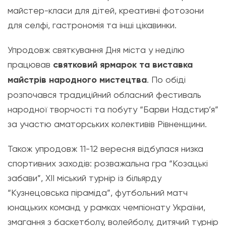
майстер-класи для дітей, креативні фотозони
для селфі, гастрономія та інші цікавинки.
Упродовж святкування Дня міста у неділю
працював
святковий ярмарок та виставка
майстрів народного мистецтва
. По обіді
розпочався традиційний обласний фестиваль
народної творчості та побуту “Барви Надстир’я”
за участю аматорських колективів Рівненщини.
Також упродовж 11-12 вересня відбулася низка
спортивних заходів: розважальна гра “Козацькі
забави”, XII міський турнір із більярду
“Кузнецовська піраміда”, футбольний матч
юнацьких команд у рамках чемпіонату України,
змагання з баскетболу, волейболу, дитячий турнір