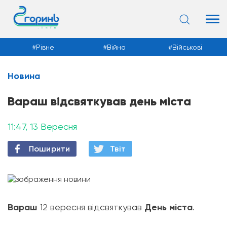
Рівне
Війна
Військові
Новина
Новини
Вараш відсвяткував день міста
11:47, 13 Вересня
Поширити
Твiт
Вараш
12 вересня відсвяткував
День міста
.