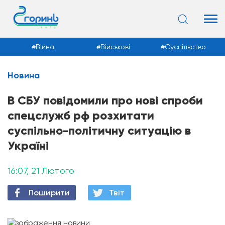
Війна
Військові
Суспільство
Новина
Новини
В СБУ повідомили про нові спроби
спецслужб рф розхитати
суспільно-політичну ситуацію в
Україні
16:07, 21 Лютого
Поширити
Твiт