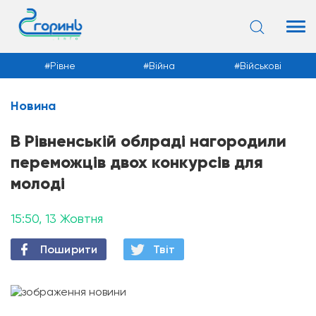
Війна
Військові
Суспільство
Новина
Новини
В Рівненській облраді нагородили
переможців двох конкурсів для
молоді
15:50, 13 Жовтня
Поширити
Твiт