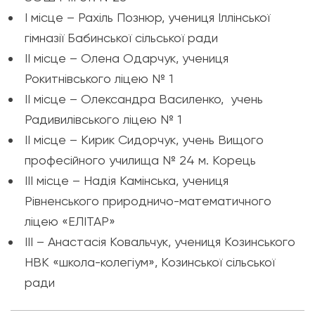
І місце – Рахіль Познюр, учениця Іллінської
гімназії Бабинської сільської ради
ІІ місце – Олена Одарчук, учениця
Рокитнівського ліцею № 1
ІІ місце – Олександра Василенко, учень
Радивилівського ліцею № 1
ІІ місце – Кирик Сидорчук, учень Вищого
професійного училища № 24 м. Корець
ІІІ місце – Надія Камінська, учениця
Рівненського природничо-математичного
ліцею «ЕЛІТАР»
ІІІ – Анастасія Ковальчук, учениця Козинського
НВК «школа-колегіум», Козинської сільської
ради