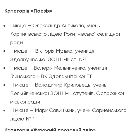
Категорія «Поезія»
І місце – Олександр Антикало, учень
Карпилівського ліцею Рокитнівської селищної
ради
ІІ місце – Вікторія Мулько, учениця
Здолбунівської ЗОШ І-ІІІ ст. №1
ІІ місце – Валерія Мельниченко, учениця
Глинського НВК Здолбунівської ТГ
ІІІ місце – Володимир Криловець, учень
Вельбівненської ЗОШ І-ІІІ ступенів, Острозької
міської ради
ІІІ місце – Марк Савицький, учень Сарненського
ліцею № 1
Категорія «Художній прозовий твір»