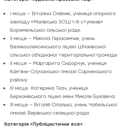
І місце – Віталіна Олійник, учениця опорного
закладу «Малівська ЗОШ І-ІІІ ступенів»
Боремельської сільської ради
ІІ місце – Микола Герасимчик, учень
Великоолексинського ліцею Шпанівської
сільської об’єднаної територіальної громади
ІІ місце – Маргарита Сидорчук, учениця
Кам’яне-Случанської гімназії Сарненського
району
ІІІ місце Катерина Ткач, учениця
Березнівського ліцею імені Миколи Буховича
ІІІ місце – Віталій Опалько, учень Чабельської
гімназії Вирівської селищної ради
Категорія «Публіцистичне есе»