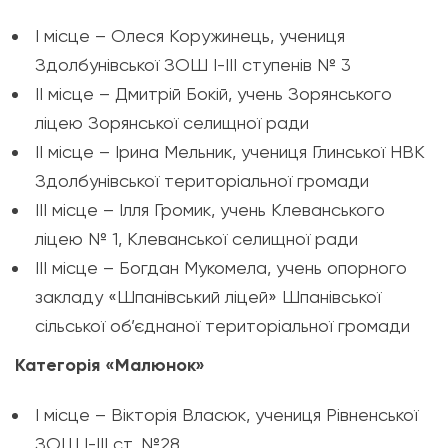
І місце – Олеся Коружинець, учениця
Здолбунівської ЗОШ І-ІІІ ступенів № 3
ІІ місце – Дмитрій Бокій, учень Зорянського
ліцею Зорянської селищної ради
ІІ місце – Ірина Мельник, учениця Глинської НВК
Здолбунівської територіальної громади
ІІІ місце – Ілля Громик, учень Клеванського
ліцею № 1, Клеванської селищної ради
ІІІ місце – Богдан Мукомела, учень опорного
закладу «Шпанівський ліцей» Шпанівської
сільської об’єднаної територіальної громади
Категорія «Малюнок»
І місце – Вікторія Власюк, учениця Рівненської
ЗОШ І-ІІІ ст. №28