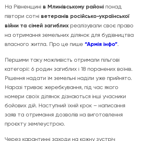
На Рівненщині
в Млинівському районі
понад
півтори сотні
ветеранів російсько-української
війни та сімей загиблих
реалізували своє право
на отримання земельних ділянок для будівництва
власного житла. Про це пише
“Армія інфо”
.
Першими таку можливість отримали пільгові
категорії: 6 родин загиблих і 18 поранених воїнів.
Рішення надати їм земельні наділи уже прийнято.
Наразі триває жеребкування, під час якого
номери своїх ділянок дізнаються інші учасники
бойових дій. Наступний їхній крок – написання
заяв та отримання дозволів на виготовлення
проєкту землеустрою.
Через карантинні заходи на кожну зустріч