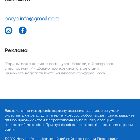
horyn.info@gmail.com
Реклама
*Горинь* може не лише розміщувати банери, а й створювати
спецпроекти. Ми дбаємо про ефективність реклами.
Ви можете надіслати листа на innasobko22@gmail.com
Використання матеріалів порталу дозволяється лише за умови
вказання джерела: для інтернет-ресурсів обов’язкове пряме, відкрите
для пошукових систем гіперпосилання у першому абзаці на
конкретний матеріал. При публікації не в Інтернеті – вказання адреси
сайту.
©2019. Horyn.info – інформаційний сайт про новини Рівненщини.