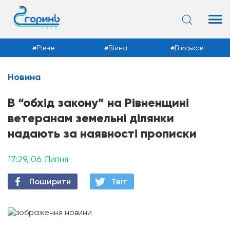
Рівне
Війна
Військові
Новина
Новини
В “обхід закону” на Рівненщині
ветеранам земельні ділянки
надають за наявності прописки
17:29, 06 Липня
Поширити
Твiт