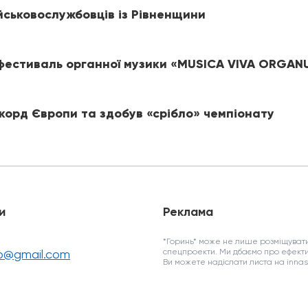
йськовослужбовців із Рівненщини
 фестиваль органної музики «MUSICA VIVA ORGA
корд Європи та здобув «срібло» чемпіонату
и
Реклама
*Горинь* може не лише розміщувати
fo@gmail.com
спецпроекти. Ми дбаємо про ефекти
Ви можете надіслати листа на inn