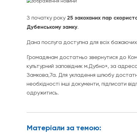
З початку року
25 закоханих пар скорист
Дубенському замку
.
Дана послуга доступна для всіх бажаючих
Громадянам достатньо звернутися до Ком
культурний заповідник м.Дубно», за адресою
Замкова,7а. Для укладення шлюбу достатн
необхідності інші документи, підписати від
одружитись.
Матерiали за темою: