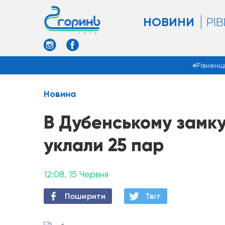
НОВИНИ
РІ
Рівненщ
Новина
В Дубенському замк
уклали 25 пар
12:08, 15 Червня
Поширити
Твiт