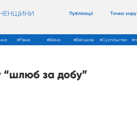
ВНЕНЩИНИ
Публікації
Точка зору
ина
Рівне
Війна
Військові
Суспільство
п
у “шлюб за добу”