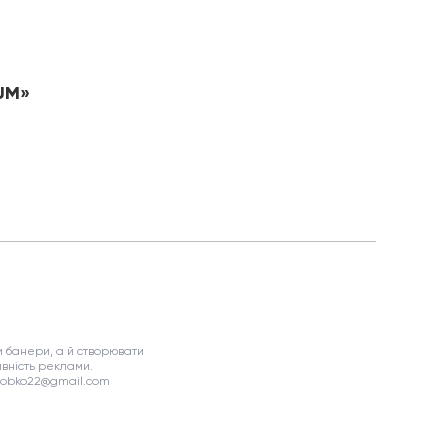
NUM»
 банери, а й створювати
вність реклами.
asobko22@gmail.com