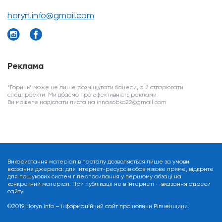
horyn.info@gmail.com
Реклама
*Горинь* може не лише розміщувати банери, а й створювати
спецпроекти. Ми дбаємо про ефективність реклами.
Ви можете надіслати листа на innasobko22@gmail.com
Використання матеріалів порталу дозволяється лише за умови
вказання джерела: для інтернет-ресурсів обов’язкове пряме, відкрите
для пошукових систем гіперпосилання у першому абзаці на
конкретний матеріал. При публікації не в Інтернеті – вказання адреси
сайту.
©2019. Horyn.info – інформаційний сайт про новини Рівненщини.