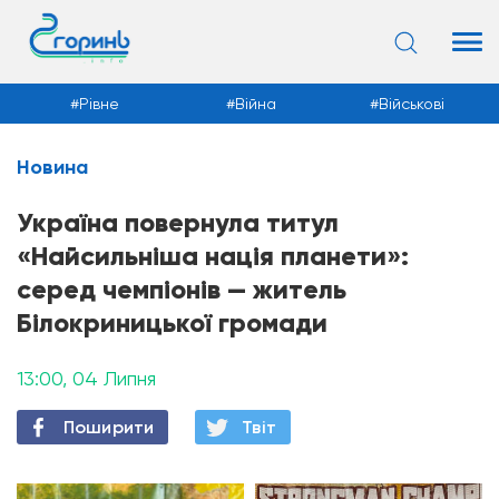
Рівне
Війна
Військові
Новина
Новини
Україна повернула титул
«Найсильніша нація планети»:
серед чемпіонів — житель
Білокриницької громади
13:00, 04 Липня
Поширити
Твiт