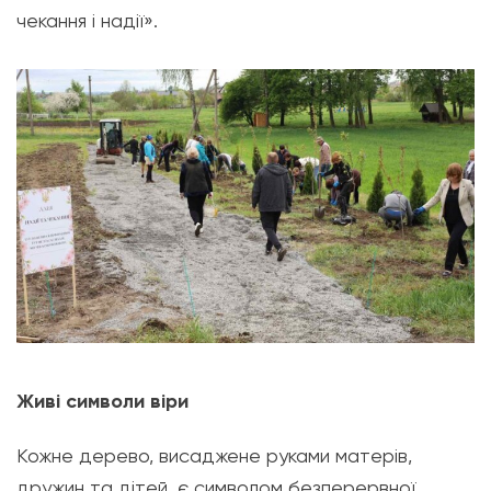
чекання і надії».
Живі символи віри
Кожне дерево, висаджене руками матерів,
дружин та дітей, є символом безперервної