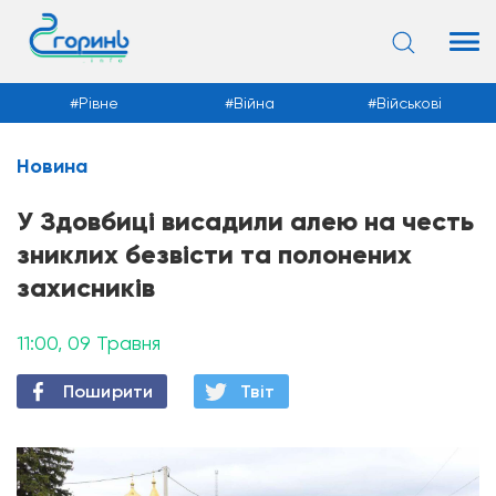
Рівне
Війна
Військові
Новина
Новини
У Здовбиці висадили алею на честь
зниклих безвісти та полонених
захисників
11:00, 09 Травня
Поширити
Твiт