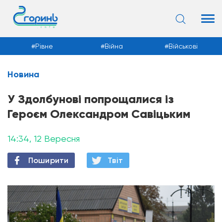
Рівне
Війна
Військові
Новина
Новини
У Здолбунові попрощалися із
Героєм Олександром Савіцьким
14:34, 12 Вересня
Поширити
Твiт