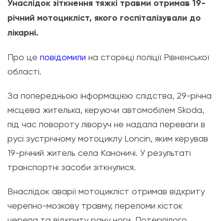
Унаслідок зіткнення тяжкі травми отримав 19-
річний мотоцикліст, якого госпіталізували до
лікарні.
Про це
повідомили
на сторінці поліції Рівненської
області.
За попередньою інформацією слідства, 29-річна
місцева жителька, керуючи автомобілем Skoda,
під час повороту ліворуч не надала переваги в
русі зустрічному мотоциклу Loncin, яким керував
19-річний житель села Каноничі. У результаті
транспортні засоби зіткнулися.
Внаслідок аварії мотоцикліст отримав відкриту
черепно-мозкову травму, переломи кісток
черепа та відкриту рану ноги. Потерпілого