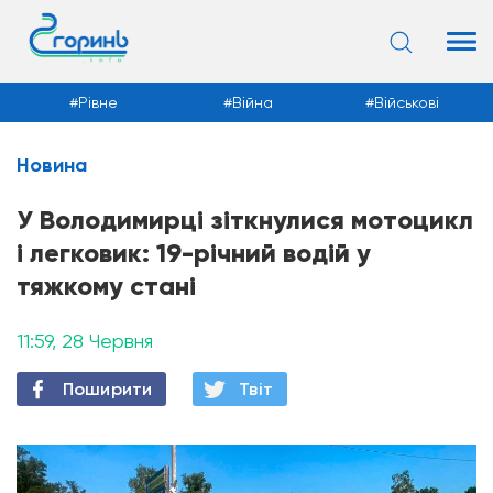
Рівне
Війна
Військові
Новина
Новини
У Володимирці зіткнулися мотоцикл
і легковик: 19-річний водій у
тяжкому стані
11:59, 28 Червня
Поширити
Твiт