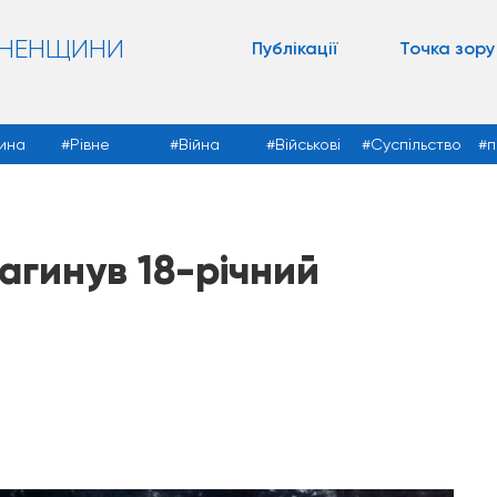
ВНЕНЩИНИ
Публікації
Точка зору
ина
Рівне
Війна
Військові
Суспільство
п
агинув 18-річний