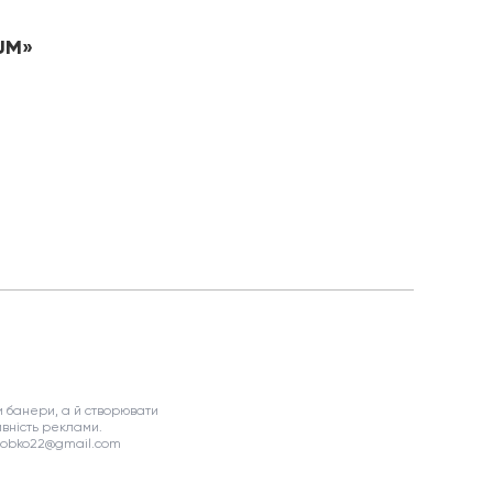
NUM»
 банери, а й створювати
вність реклами.
asobko22@gmail.com