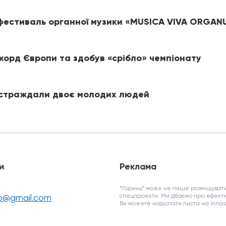
 фестиваль органної музики «MUSICA VIVA ORGA
корд Європи та здобув «срібло» чемпіонату
постраждали двоє молодих людей
и
Реклама
*Горинь* може не лише розміщувати
fo@gmail.com
спецпроекти. Ми дбаємо про ефекти
Ви можете надіслати листа на inn