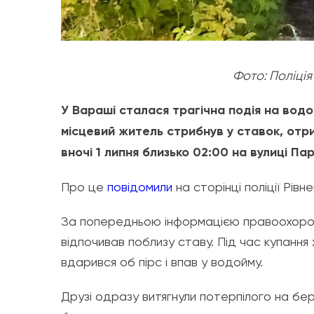
Фото: Поліція
У Вараші сталася трагічна подія на водой
місцевий житель стрибнув у ставок, отри
вночі 1 липня близько 02:00 на вулиці Пар
Про це
повідомили
на сторінці поліції Рівн
За попередньою інформацією правоохоронці
відпочивав поблизу ставу. Під час купання
вдарився об пірс і впав у водойму.
Друзі одразу витягнули потерпілого на бере