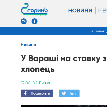
НОВИНИ
РІ
Рівненщ
Новина
У Вараші на ставку з
хлопець
17:00, 02 Липня
Поширити
Твiт