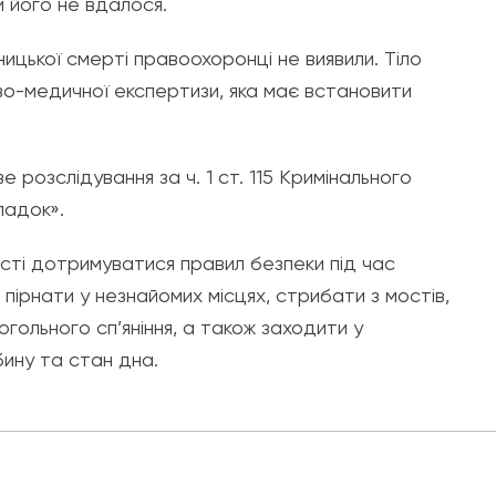
 його не вдалося.
ицької смерті правоохоронці не виявили. Тіло
о-медичної експертизи, яка має встановити
 розслідування за ч. 1 ст. 115 Кримінального
падок».
ості дотримуватися правил безпеки під час
 пірнати у незнайомих місцях, стрибати з мостів,
когольного сп’яніння, а також заходити у
бину та стан дна.