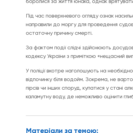
боролися за життя юнака, однак врятувати
Під час поверхневого огляду ознак насильн
направили до моргу для проведення судов
остаточну причину смерті.
За фактом події слідчі здійснюють досудове
кодексу України з приміткою «нещасний ви
У поліції вкотре наголошують на необхідн
відпочинку біля водойм. Зокрема, не варто
пірсів чи інших споруд, купатися у стані ал
каламутну воду, де неможливо оцінити гли
Матерiали за темою: