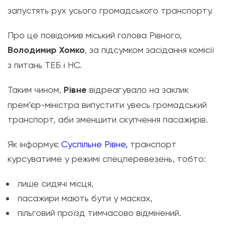
запустять рух усього громадського транспорту.
Про це повідомив міський голова Рівного,
Володимир Хомко
, за підсумком засідання комісії
з питань ТЕБ і НС.
Таким чином,
Рівне
відреагувало на заклик
прем’єр-міністра випустити увесь громадський
транспорт, аби зменшити скупчення пасажирів.
Як інформує
С
успільне Рівне,
транспорт
курсуватиме у режимі спецперевезень, тобто:
лише сидячі місця,
пасажири мають бути у масках,
пільговий проїзд тимчасово відмінений.