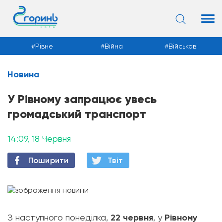
Рівне
Війна
Військові
Новина
Новини
У Рівному запрацює увесь
громадський транспорт
14:09, 18 Червня
Поширити
Твiт
З наступного понеділка,
22 червня
, у
Рівному