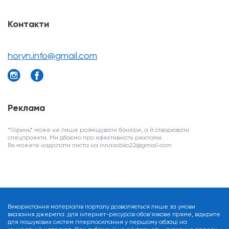
Контакти
horyn.info@gmail.com
Реклама
*Горинь* може не лише розміщувати банери, а й створювати
спецпроекти. Ми дбаємо про ефективність реклами.
Ви можете надіслати листа на innasobko22@gmail.com
Використання матеріалів порталу дозволяється лише за умови
вказання джерела: для інтернет-ресурсів обов’язкове пряме, відкрите
для пошукових систем гіперпосилання у першому абзаці на