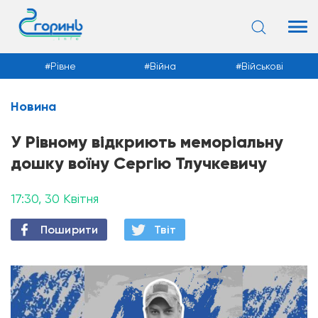
Рівне
Війна
Військові
Новина
Новини
У Рівному відкриють меморіальну
дошку воїну Сергію Тлучкевичу
17:30, 30 Квітня
Поширити
Твiт