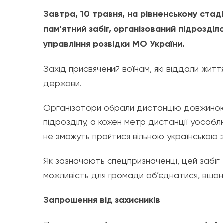
Завтра, 10 травня, на рівненському стад
пам’ятний забіг, організований підрозді
управління розвідки МО України.
Захід присвячений воїнам, які віддали жит
держави.
Організатори обрали дистанцію довжиною 
підрозділу, а кожен метр дистанції уособлює
не зможуть пройтися вільною українською 
Як зазначають спецпризначенці, цей забіг 
можливість для громади об’єднатися, вшану
Запрошення від захисників