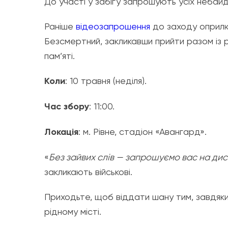
До участі у забігу запрошують усіх небайд
Раніше
відеозапрошення
до заходу оприлю
Безсмертний, закликавши прийти разом із 
пам’яті.
Коли
: 10 травня (неділя).
Час збору
: 11:00.
Локація
: м. Рівне, стадіон «Авангард».
«
Без зайвих слів — запрошуємо вас на дис
закликають військові.
Приходьте, щоб віддати шану тим, завдяки
рідному місті.