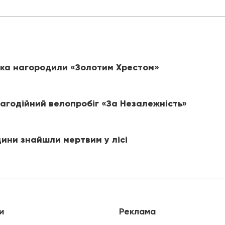
ика нагородили «Золотим Хрестом»
лагодійний велопробіг «За Незалежність»
щини знайшли мертвим у лісі
и
Реклама