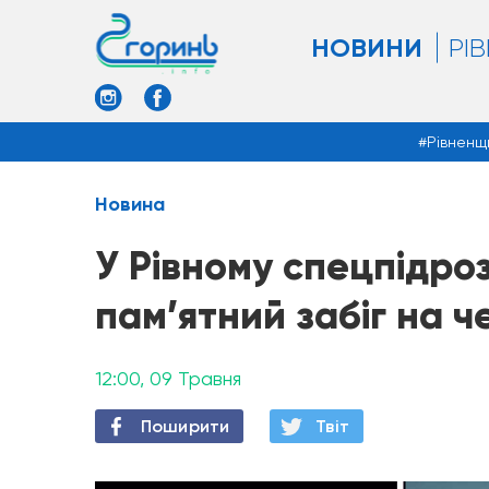
НОВИНИ
РІ
Рівненщ
Новина
У Рівному спецпідро
пам’ятний забіг на ч
12:00, 09 Травня
Поширити
Твiт