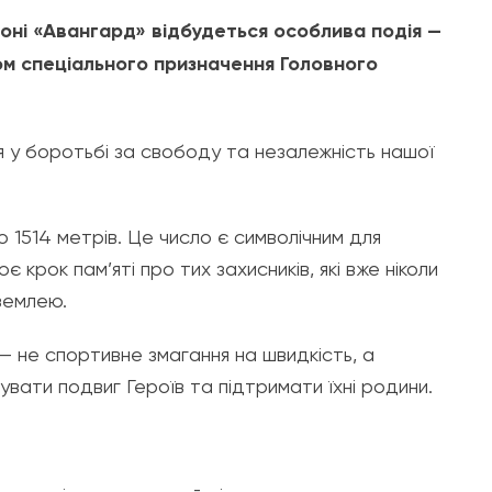
іоні «Авангард» відбудеться особлива подія —
лом спеціального призначення Головного
тя у боротьбі за свободу та незалежність нашої
1514 метрів. Це число є символічним для
 крок пам’яті про тих захисників, які вже ніколи
землею.
— не спортивне змагання на швидкість, а
вати подвиг Героїв та підтримати їхні родини.