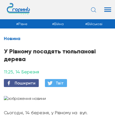
Рівне
Війна
Військові
Новина
Новини
У Рівному посадять тюльпанові
дерева
11:25, 14 Березня
Поширити
Твiт
Сьогодні, 14 березня, у Рівному на вул.