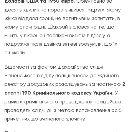
доларів США та 1950 євро
. Орієнтовно за
десять хвилин на порозі з’явився і «друг», якому
жінка віддала гроші, не встигнувши запитати, в
якому стані рідні. Шахрай зіслався на те, що
мчить у лікарню і поспіхом вибіг із під’їзду, а
подружжя після дзвінка зятеві зрозуміли, що їх
ошукали.
Відомості за фактом шахрайства слідчі
Рівненського відділу поліції внесли до Єдиного
реєстру досудових розслідувань за частиною
2
статті 190 Кримінального кодексу України
. У
рамках кримінального провадження поліцейські
проводять слідчі дії з метою встановлення осіб,
причетних до вчиненого злочину.