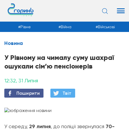
Рівне
Війна
Військові
Новина
Новини
У Рівному на чималу суму шахраї
ошукали сім’ю пенсіонерів
12:32, 31 Липня
Поширити
Твiт
У середу,
29 липня
, до поліції звернулася
70-