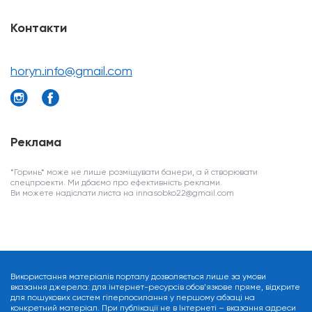
Контакти
horyn.info@gmail.com
Реклама
*Горинь* може не лише розміщувати банери, а й створювати
спецпроекти. Ми дбаємо про ефективність реклами.
Ви можете надіслати листа на innasobko22@gmail.com
Використання матеріалів порталу дозволяється лише за умови
вказання джерела: для інтернет-ресурсів обов’язкове пряме, відкрите
для пошукових систем гіперпосилання у першому абзаці на
конкретний матеріал. При публікації не в Інтернеті – вказання адреси