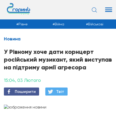
Рівне
Війна
Військові
Новина
Новини
У Рівному хоче дати корнцерт
російський музикант, який виступав
на підтриму армії агресора
15:04, 03 Лютого
Поширити
Твiт