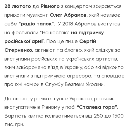
28 лютого
до
Рівного
з концертом збирається
приїхати музикант
Олєг Абрамов
, який називає
себе
“радіо тапок”
. У 2018 Абрамов виступав
на фестивали “Нашествіє”
на підтримку
російської армії
. Про це пише
Сергій
Стерненко,
активіст та блогер, який слідкує за
виступами російських та українських артистів,
яким заборонено в’їзд в Україну, або які відкрито
виступали з підтримукою агресора, та сповіщає
про їхні наміри в Службу Безпеки України.
До слова, у рамках турне Україною, росіянин
виступатиме в Рівному у пабі
“Сталева гора”
.
Вартість квитка коливатиметься від 250 до 1500
тис. грн.