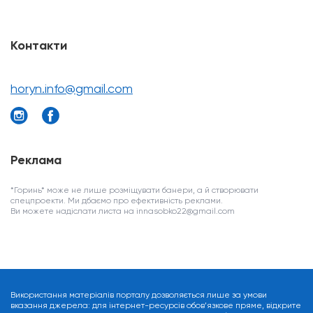
Контакти
horyn.info@gmail.com
Реклама
*Горинь* може не лише розміщувати банери, а й створювати
спецпроекти. Ми дбаємо про ефективність реклами.
Ви можете надіслати листа на innasobko22@gmail.com
Використання матеріалів порталу дозволяється лише за умови
вказання джерела: для інтернет-ресурсів обов’язкове пряме, відкрите