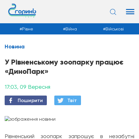
Рівне
Війна
Військові
Новина
Новини
У Рівненському зоопарку працює
«ДиноПарк»
17:03, 09 Вересня
Поширити
Твiт
Рівненський зоопарк запрошує в незабутні