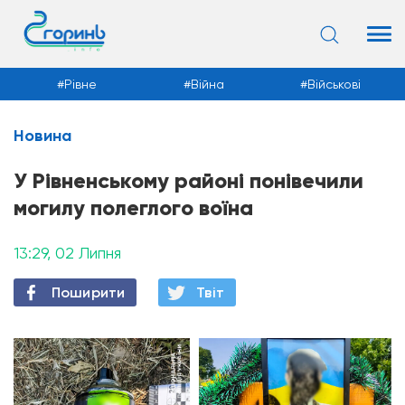
Рівне
Війна
Військові
Новина
Новини
У Рівненському районі понівечили
могилу полеглого воїна
13:29, 02 Липня
Поширити
Твiт