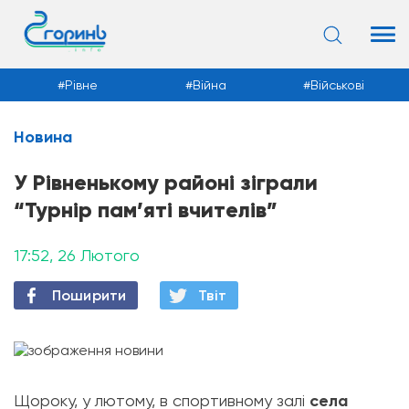
Рівне
Війна
Військові
Новина
Новини
У Рівненькому районі зіграли
“Турнір пам’яті вчителів”
17:52, 26 Лютого
Поширити
Твiт
Щороку, у лютому, в спортивному залі
села