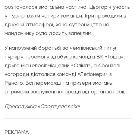
розпочалася змагальна частина. Цьогоріч участь
у турнірі взяли чотири команди. Ігри проходили в
дружній атмосфері, хоча суперництво на
майданчику було досить запеклим.
У напруженій боротьбі за чемпіонський титул
турніру перемогу здобула команда ВК «Гоща»,
друге місцепосівмісцевий «Олімп», а бронзові
нагороди дісталися команді «Легіонери» з
Рівного. Всі переможці та призери змагань
отримали заслужені нагороди від організаторів.
Пресслужба «Спорт для всіх»
РЕКЛАМА