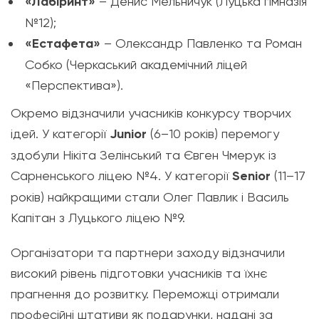
«Лабіринт»
– Денис Мельничук (Луцька гімназія
№12);
«Естафета»
– Олександр Павленко та Роман
Собко (Черкаський академічний ліцей
«Перспектива»).
Окремо відзначили учасників конкурсу творчих
ідей. У категорії
Junior
(6–10 років) перемогу
здобули Нікіта Зелінський та Євген Чмерук із
Сарненського ліцею №4. У категорії
Senior
(11–17
років) найкращими стали Олег Павлик і Василь
Капітан з Луцького ліцею №9.
Організатори та партнери заходу відзначили
високий рівень підготовки учасників та їхнє
прагнення до розвитку. Переможці отримали
професійні штативи як подарунки, надані за