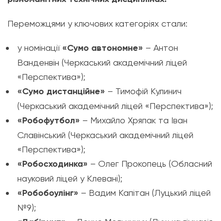
Переможцями у ключових категоріях стали:
у номінації
«Сумо автономне»
– Антон
Ванденвін (Черкаський академічний ліцей
«Перспектива»);
«Сумо дистанційне»
– Тимофій Кулинич
(Черкаський академічний ліцей «Перспектива»);
«Робофутбол»
– Михайло Хряпак та Іван
Славінський (Черкаський академічний ліцей
«Перспектива»);
«Робосходинка»
– Олег Прокопець (Обласний
науковий ліцей у Клевані);
«Робобоулінг»
– Вадим Капітан (Луцький ліцей
№9);