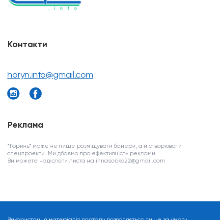
Контакти
horyn.info@gmail.com
Реклама
*Горинь* може не лише розміщувати банери, а й створювати
спецпроекти. Ми дбаємо про ефективність реклами.
Ви можете надіслати листа на innasobko22@gmail.com
Використання матеріалів порталу дозволяється лише за умови