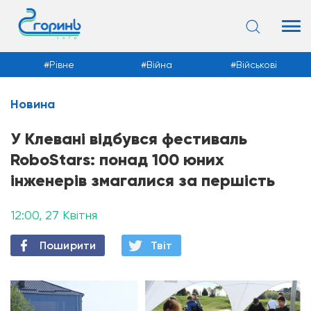
Рівне
Війна
Військові
Новина
Новини
У Клевані відбувся фестиваль
RoboStars: понад 100 юних
інженерів змагалися за першість
12:00, 27 Квітня
Поширити
Твiт