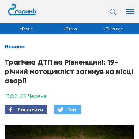
Рівне
Війна
Військові
Новина
Новини
Трагічна ДТП на Рівненщині: 19-
річний мотоцикліст загинув на місці
аварії
13:02, 29 Червня
Поширити
Твiт