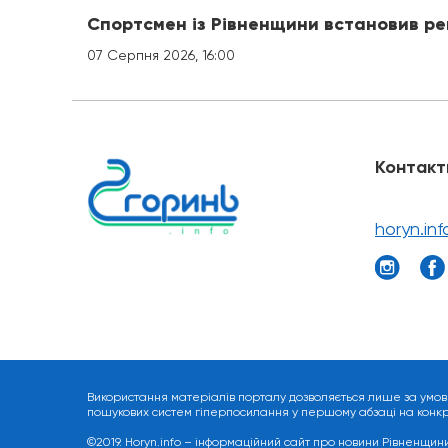
Спортсмен із Рівненщини встановив ре
07 Серпня 2026, 16:00
Контакт
horyn.in
Використання матеріалів порталу дозволяється лише за умов
пошукових систем гіперпосилання у першому абзаці на конкрет
©2019. Horyn.info – інформаційний сайт про новини Рівненщини