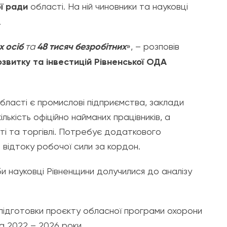
ї ради
області. На ній чиновники та науковці
.
х осіб
та
48 тисяч безробітних
», – розповів
витку та інвестицій Рівненської ОДА
бласті є промислові підприємства, заклади
лькість офіційно найманих працівників, а
рті та торгівлі. Потребує додаткового
 відтоку робочої сили за кордон.
би науковці Рівненщини долучилися до аналізу
 підготовки проєкту обласної програми охорони
 2022 – 2026 роки.