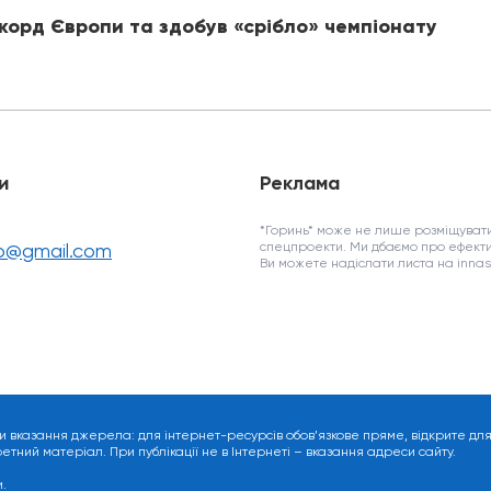
корд Європи та здобув «срібло» чемпіонату
и
Реклама
*Горинь* може не лише розміщувати
fo@gmail.com
спецпроекти. Ми дбаємо про ефекти
Ви можете надіслати листа на inn
и вказання джерела: для інтернет-ресурсів обов’язкове пряме, відкрите дл
ний матеріал. При публікації не в Інтернеті – вказання адреси сайту.
.