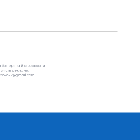
 банери, а й створювати
вність реклами.
asobko22@gmail.com
я