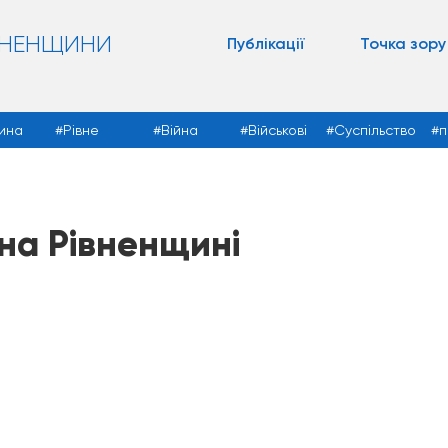
ВНЕНЩИНИ
Публікації
Точка зору
ина
Рівне
Війна
Військові
Суспільство
п
 на Рівненщині