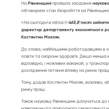
На
Рівненщині
пройшла засідання
науково
обговорили стан безробіття на Рівненщині
«
На сьогодні в області
465,8 тисяч зайняти
директор департаменту економічного роз
Костянтин Мокляк
.
До слова, найбільшими роботодавцями в о
освіти та охорони здоров’я. Дещо менша кі
відповідно, і можливих вакансій, у транспо
дослідження питання впливу на ринок праці
Тому, додав Костянтин Мокляк, важливо, а
ринку праці.
Також науковці Рівненщини долучаться до
навколишнього природного середовища на