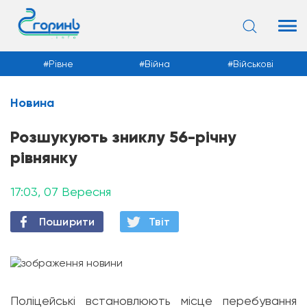
Рівне
Війна
Військові
Новина
Новини
Розшукують зниклу 56-річну
рівнянку
17:03, 07 Вересня
Поширити
Твiт
Поліцейські встановлюють місце перебування