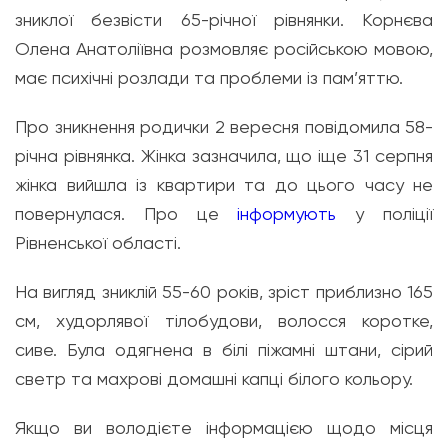
зниклої безвісти 65-річної рівнянки. Корнєва
Олена Анатоліївна розмовляє російською мовою,
має психічні розлади та проблеми із пам’яттю.
Про зникнення родички 2 вересня повідомила 58-
річна рівнянка. Жінка зазначила, що іще 31 серпня
жінка вийшла із квартири та до цього часу не
повернулася. Про це
інформують
у поліції
Рівненської області.
На вигляд зниклій 55-60 років, зріст приблизно 165
см, худорлявої тілобудови, волосся коротке,
сиве. Була одягнена в білі піжамні штани, сірий
светр та махрові домашні капці білого кольору.
Якщо ви володієте інформацією щодо місця