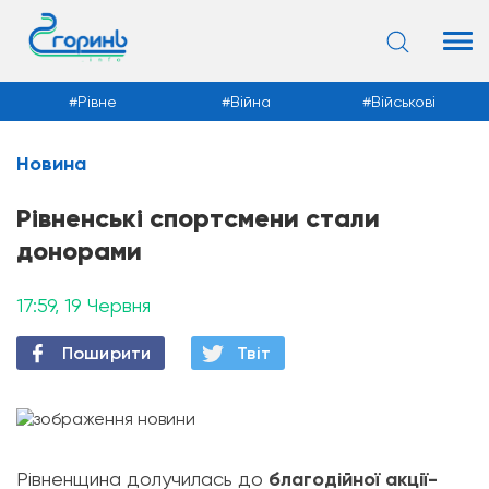
Рівне
Війна
Військові
Новина
Новини
Рівненські спортсмени стали
донорами
17:59, 19 Червня
Поширити
Твiт
Рівненщина долучилась до
благодійної акції-