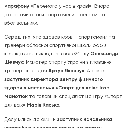
марафону
«Перемога у нас в крові». Вчора
донорами стали спортсмени, тренери та
вболівальники.
Серед тих, хто здавав кров – спортсмени та
тренери обласної спортивної школи осіб з
інвалідністю: викладач з волейболу
Олександр
Шевчук
; Майстер спорту України з плавання,
тренер-викладач
Артур Яковчук
. А також
заступник директора центру фізичного
здоров’я населення «Спорт для всіх» Ігор
Мамотюк
та головний спеціаліст центру «Спорт
для всіх»
Марія Касько.
Долучились до акції й
заступник начальника
управління у справах молоді та спорту