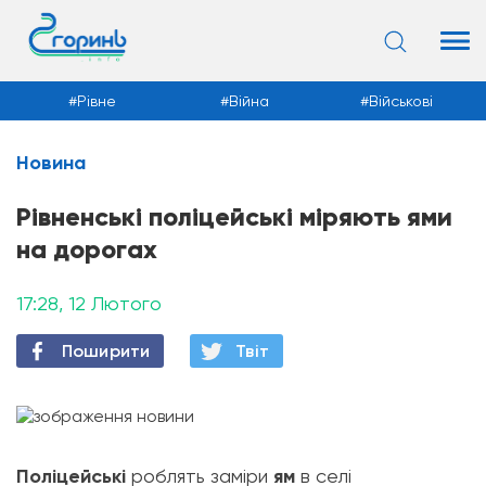
Рівне
Війна
Військові
Новина
Новини
Рівненські поліцейські міряють ями
на дорогах
17:28, 12 Лютого
Поширити
Твiт
Поліцейські
роблять заміри
ям
в селі